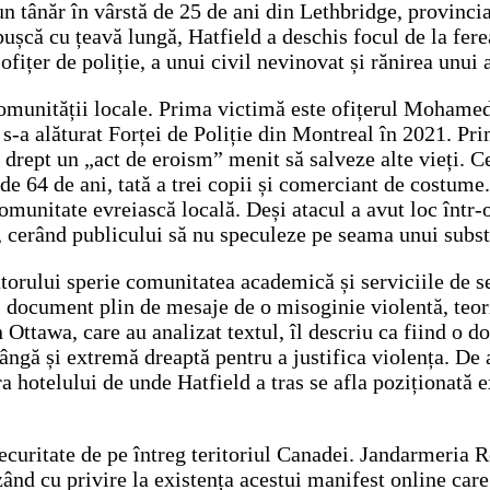
un tânăr în vârstă de 25 de ani din Lethbridge, provincia
 pușcă cu țeavă lungă, Hatfield a deschis focul de la fe
ițer de poliție, a unui civil nevinovat și rănirea unui a
comunității locale. Prima victimă este ofițerul Mohame
re s-a alăturat Forței de Poliție din Montreal în 2021. 
a drept un „act de eroism” menit să salveze alte vieți. 
e 64 de ani, tată a trei copii și comerciant de costume. 
omunitate evreiască locală. Deși atacul a avut loc într-
 cerând publicului să nu speculeze pe seama unui substr
torului sperie comunitatea academică și serviciile de se
d, document plin de mesaje de o misoginie violentă, teor
Ottawa, care au analizat textul, îl descriu ca fiind o d
tângă și extremă dreaptă pentru a justifica violența. De
a hotelului de unde Hatfield a tras se afla poziționată 
securitate de pe întreg teritoriul Canadei. Jandarmeria
tizând cu privire la existența acestui manifest online ca