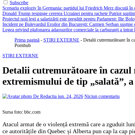
Subscribe
Scenariu exploziv în Germania: partidul lui Friedrich Merz discută în c
Donald Trump respinge cererea Ucrainei pentru rachete Patriot suplim
Proiectul noii legi a salarizării este pregătit pentru Parlament: Ilie Bo
Incident pe Bulevardul Eroilor din București: Carmen Șerban susține c
Legea privind plafonarea adaosurilor comerciale la carburanți a intrat
Prima pagină
-
STIRI EXTERNE
-
Detalii cutremurătoare în ca
Pornhub
STIRI EXTERNE
Detalii cutremurătoare în cazul
extremismului de tip „salată”, a 
De Redactia
iun. 24, 2026
Niciun comentariu
Sursa foto: bbc.com
Atacul armat de o violență extremă care a zguduit luni
ce autoritățile din Quebec și Alberta pun cap la cap pi