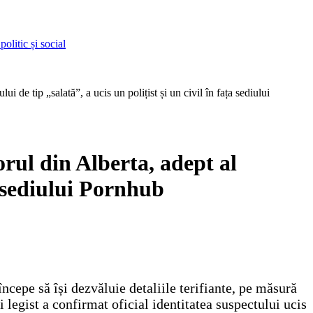
olitic și social
 de tip „salată”, a ucis un polițist și un civil în fața sediului
rul din Alberta, adept al
a sediului Pornhub
cepe să își dezvăluie detaliile terifiante, pe măsură
 legist a confirmat oficial identitatea suspectului ucis