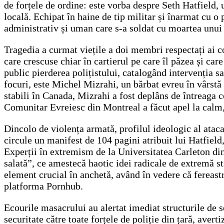
de forțele de ordine: este vorba despre Seth Hatfield, 
locală. Echipat în haine de tip militar și înarmat cu o
administrativ și uman care s-a soldat cu moartea unui of
Tragedia a curmat viețile a doi membri respectați ai 
care crescuse chiar în cartierul pe care îl păzea și ca
public pierderea polițistului, catalogând intervenția s
focuri, este Michel Mizrahi, un bărbat evreu în vârstă d
stabili în Canada, Mizrahi a fost deplâns de întreaga c
Comunitar Evreiesc din Montreal a făcut apel la calm,
Dincolo de violența armată, profilul ideologic al ataca
circule un manifest de 104 pagini atribuit lui Hatfiel
Experții în extremism de la Universitatea Carleton din 
salată”, ce amestecă haotic idei radicale de extremă s
element crucial în anchetă, având în vedere că fereastr
platforma Pornhub.
Ecourile masacrului au alertat imediat structurile de 
securitate către toate forțele de poliție din țară, aver