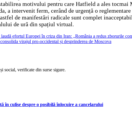
stabilirea motivului pentru care Hatfield a ales tocmai M
a, a intervenit ferm, cerând de urgență o reglementare 
: astfel de manifestări radicale sunt complet inacceptabi
ului de ură din spațiul virtual.
r laudă efortul Europei în criza din Iran: „România a redus zborurile c
 consolida virajul pro-occidental și desprinderea de Moscova
i social, verificate din surse sigure.
 în culise despre o posibilă înlocuire a cancelarului