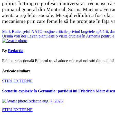
poliție. În timp ce profesorii universitari recunosc că 
primarul general din Montreal, Sorina Martinez Ferrad
atentă a rețelelor sociale. Mesajul edilului a fost clar
mecanisme prin care femeile să fie protejate în fața val
Navigare
Mark Rutte, șeful NATO susține criticile privind bugetele apărării, da
Ursula von der Leyen plănuiește o vizită crucială în Armenia pentru a
în
articole
By
Redactia
Echipa redacțională Editorul.ro vă aduce cele mai noi știri din politică ș
Articole similare
STIRI EXTERNE
Scenariu exploziv în Germania: partidul lui Friedrich Merz discută
Redactia
aug. 7, 2026
STIRI EXTERNE