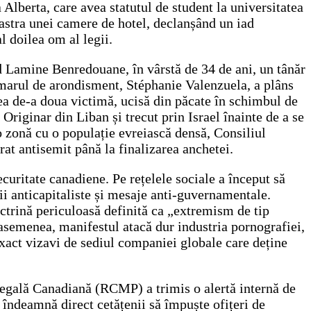
 Alberta, care avea statutul de student la universitatea
reastra unei camere de hotel, declanșând un iad
l doilea om al legii.
d Lamine Benredouane, în vârstă de 34 de ani, un tânăr
Primarul de arondisment, Stéphanie Valenzuela, a plâns
Cea de-a doua victimă, ucisă din păcate în schimbul de
Originar din Liban și trecut prin Israel înainte de a se
o zonă cu o populație evreiască densă, Consiliul
at antisemit până la finalizarea anchetei.
curitate canadiene. Pe rețelele sociale a început să
ii anticapitaliste și mesaje anti-guvernamentale.
octrină periculoasă definită ca „extremism de tip
 asemenea, manifestul atacă dur industria pornografiei,
exact vizavi de sediul companiei globale care deține
 Regală Canadiană (RCMP) a trimis o alertă internă de
re îndeamnă direct cetățenii să împuște ofițeri de