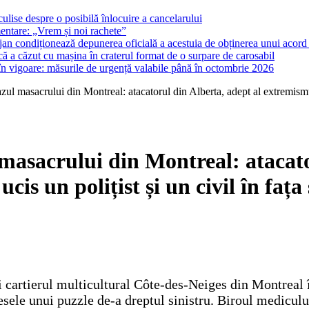
ulise despre o posibilă înlocuire a cancelarului
entare: „Vrem și noi rachete”
lojan condiționează depunerea oficială a acestuia de obținerea unui acord p
ă a căzut cu mașina în craterul format de o surpare de carosabil
 în vigoare: măsurile de urgență valabile până în octombrie 2026
zul masacrului din Montreal: atacatorul din Alberta, adept al extremismului
 masacrului din Montreal: atacato
ucis un polițist și un civil în faț
 cartierul multicultural Côte-des-Neiges din Montreal în
esele unui puzzle de-a dreptul sinistru. Biroul medicului