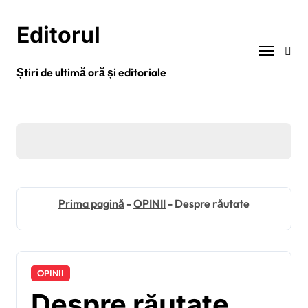
Sari
la
Editorul
conținut
Știri de ultimă oră și editoriale
Prima pagină
-
OPINII
-
Despre răutate
OPINII
Despre răutate