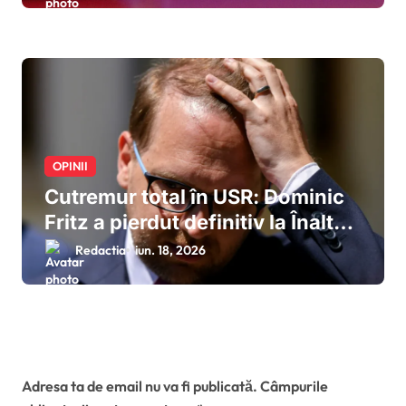
după eșecul negocierilor de la
Cotroceni
OPINII
Cutremur total în USR: Dominic
Fritz a pierdut definitiv la Înalta
Curte procesul cu ANI, este
Redactia
iun. 18, 2026
declarat incompatibil și își
pierde mandatul de primar al
Timișoarei
Lasă un răspuns
Adresa ta de email nu va fi publicată.
Câmpurile