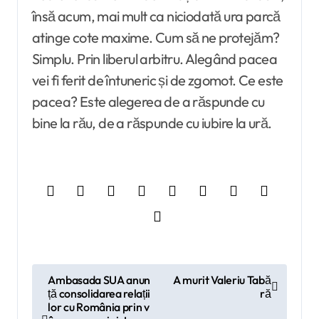
însă acum, mai mult ca niciodată ura parcă
atinge cote maxime. Cum să ne protejăm?
Simplu. Prin liberul arbitru. Alegând pacea
vei fi ferit de întuneric și de zgomot. Ce este
pacea? Este alegerea de a răspunde cu
bine la rău, de a răspunde cu iubire la ură.
N
Ambasada SUA anun
A murit Valeriu Tabă
ță consolidarea relații
ră
a
lor cu România prin v