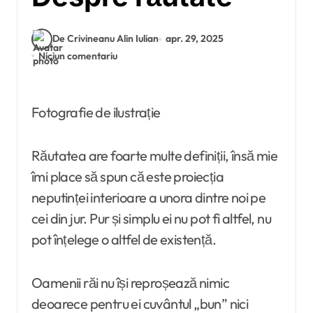
De Crivineanu Alin Iulian
apr. 29, 2025
Niciun comentariu
Fotografie de ilustrație
Răutatea are foarte multe definiții, însă mie
îmi place să spun că este proiecția
neputinței interioare a unora dintre noi pe
cei din jur. Pur și simplu ei nu pot fi altfel, nu
pot înțelege o altfel de existență.
Oamenii răi nu își reproșează nimic
deoarece pentru ei cuvântul „bun” nici