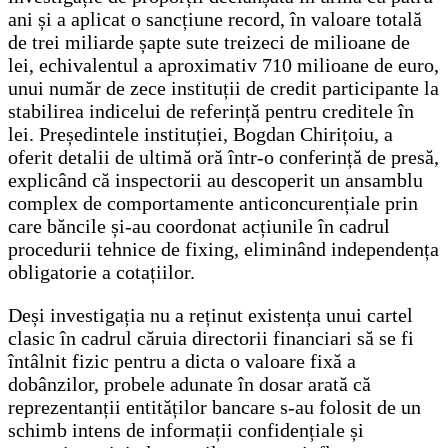
ani și a aplicat o sancțiune record, în valoare totală
de trei miliarde șapte sute treizeci de milioane de
lei, echivalentul a aproximativ 710 milioane de euro,
unui număr de zece instituții de credit participante la
stabilirea indicelui de referință pentru creditele în
lei. Președintele instituției, Bogdan Chirițoiu, a
oferit detalii de ultimă oră într-o conferință de presă,
explicând că inspectorii au descoperit un ansamblu
complex de comportamente anticoncurențiale prin
care băncile și-au coordonat acțiunile în cadrul
procedurii tehnice de fixing, eliminând independența
obligatorie a cotațiilor.
Deși investigația nu a reținut existența unui cartel
clasic în cadrul căruia directorii financiari să se fi
întâlnit fizic pentru a dicta o valoare fixă a
dobânzilor, probele adunate în dosar arată că
reprezentanții entităților bancare s-au folosit de un
schimb intens de informații confidențiale și