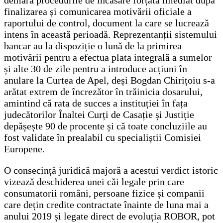
finalizarea și comunicarea motivării oficiale a
raportului de control, document la care se lucrează
intens în această perioadă. Reprezentanții sistemului
bancar au la dispoziție o lună de la primirea
motivării pentru a efectua plata integrală a sumelor
și alte 30 de zile pentru a introduce acțiuni în
anulare la Curtea de Apel, deși Bogdan Chirițoiu s-a
arătat extrem de încrezător în trăinicia dosarului,
amintind că rata de succes a instituției în fața
judecătorilor Înaltei Curți de Casație și Justiție
depășește 90 de procente și că toate concluziile au
fost validate în prealabil cu specialiștii Comisiei
Europene.
O consecință juridică majoră a acestui verdict istoric
vizează deschiderea unei căi legale prin care
consumatorii români, persoane fizice și companii
care dețin credite contractate înainte de luna mai a
anului 2019 și legate direct de evoluția ROBOR, pot