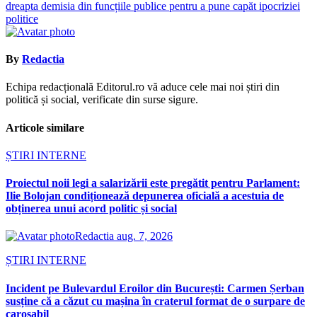
dreapta demisia din funcțiile publice pentru a pune capăt ipocriziei
politice
By
Redactia
Echipa redacțională Editorul.ro vă aduce cele mai noi știri din
politică și social, verificate din surse sigure.
Articole similare
ȘTIRI INTERNE
Proiectul noii legi a salarizării este pregătit pentru Parlament:
Ilie Bolojan condiționează depunerea oficială a acestuia de
obținerea unui acord politic și social
Redactia
aug. 7, 2026
ȘTIRI INTERNE
Incident pe Bulevardul Eroilor din București: Carmen Șerban
susține că a căzut cu mașina în craterul format de o surpare de
carosabil