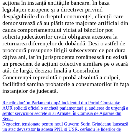
acționa în instanță entitățile bancare. În baza
legislației europene și a directivei privind
despăgubirile din dreptul concurenței, clienții care
demonstrează că au plătit rate majorate artificial din
cauza comportamentului viciat al băncilor pot
solicita judecătorilor civili obligarea acestora la
returnarea diferențelor de dobândă. Deși o astfel de
procedură presupune litigii subsecvente ce pot dura
câțiva ani, iar în jurisprudența românească nu există
un precedent de acțiuni colective similare pe o scară
atât de largă, decizia finală a Consiliului
Concurenței reprezintă o probă absolută a culpei,
facilitând sarcina probatorie a consumatorilor în fața
instanțelor de judecată.
Navigare
Reacție dură în Parlament după incidentul din Portul Constanța:
AUR solicită oficial o anchetă parlamentară și audierea de urgență a
în
șefilor serviciilor secrete și ai Armatei în Comisia de Apărare din
articole
Senat
Negocieri tensionate pentru noul Guvern: Sorin Grindeanu lansează
un atac devastator la adresa PNL și USR, cerându-le liderilor de