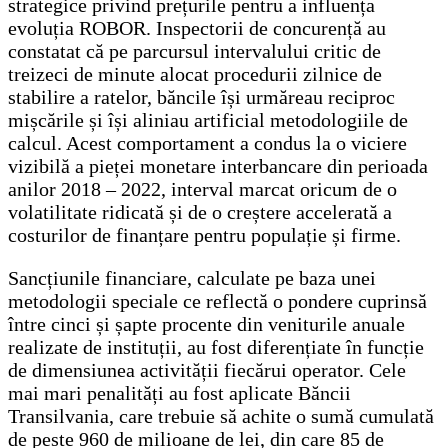
strategice privind prețurile pentru a influența
evoluția ROBOR. Inspectorii de concurență au
constatat că pe parcursul intervalului critic de
treizeci de minute alocat procedurii zilnice de
stabilire a ratelor, băncile își urmăreau reciproc
mișcările și își aliniau artificial metodologiile de
calcul. Acest comportament a condus la o viciere
vizibilă a pieței monetare interbancare din perioada
anilor 2018 – 2022, interval marcat oricum de o
volatilitate ridicată și de o creștere accelerată a
costurilor de finanțare pentru populație și firme.
Sancțiunile financiare, calculate pe baza unei
metodologii speciale ce reflectă o pondere cuprinsă
între cinci și șapte procente din veniturile anuale
realizate de instituții, au fost diferențiate în funcție
de dimensiunea activității fiecărui operator. Cele
mai mari penalități au fost aplicate Băncii
Transilvania, care trebuie să achite o sumă cumulată
de peste 960 de milioane de lei, din care 85 de