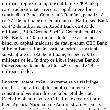
milioane reprezintă faptele entității OTP Bank, pe
care a achiziționat-o recent. Topul amenzilor
continuă cu Banca Comercială Română, penalizată
cu 577 de milioane de lei, urmată de Raiffeisen Bank
cu 442 de milioane, UniCredit Bank cu 431 de
milioane, BRD-Groupe Société Générale cu 412 și
ING Bank cu 405 milioane de lei. De asemenea,
bănci cu capital majoritar de stat, precum CEC Bank
și Exim Banca Românească, au primit sancțiuni
substanțiale de 332 de milioane, respectiv 96 de
milioane de lei, în timp ce Libra Internet Bank și
Intesa Sanpaolo au de achitat 45, respectiv 28 de
milioane de lei.
Impactul acestei măsuri extreme se va răsfrânge
imediat asupra finanțelor publice, amenzile
constituind venituri directe la bugetul de stat.
Deciziile plenului autorității fiind executorii prin
lege, Agenția Națională de Administrare Fiscală va
demara procedurile de încasare forțată imediat după