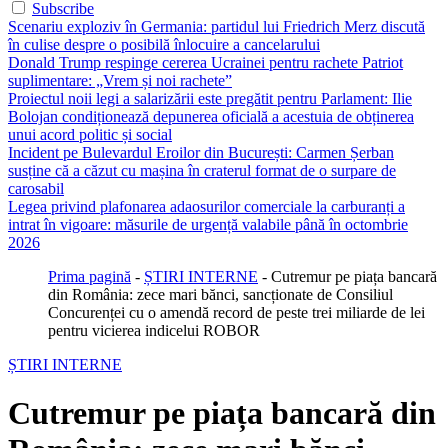
Subscribe
Scenariu exploziv în Germania: partidul lui Friedrich Merz discută
în culise despre o posibilă înlocuire a cancelarului
Donald Trump respinge cererea Ucrainei pentru rachete Patriot
suplimentare: „Vrem și noi rachete”
Proiectul noii legi a salarizării este pregătit pentru Parlament: Ilie
Bolojan condiționează depunerea oficială a acestuia de obținerea
unui acord politic și social
Incident pe Bulevardul Eroilor din București: Carmen Șerban
susține că a căzut cu mașina în craterul format de o surpare de
carosabil
Legea privind plafonarea adaosurilor comerciale la carburanți a
intrat în vigoare: măsurile de urgență valabile până în octombrie
2026
Prima pagină
-
ȘTIRI INTERNE
-
Cutremur pe piața bancară
din România: zece mari bănci, sancționate de Consiliul
Concurenței cu o amendă record de peste trei miliarde de lei
pentru vicierea indicelui ROBOR
ȘTIRI INTERNE
Cutremur pe piața bancară din