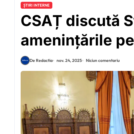
ȘTIRI INTERNE
CSAȚ discută St
amenințările p
De Redactia
nov. 24, 2025
Niciun comentariu