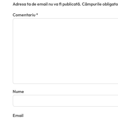
l
Adresa ta de email nu va fi publicată.
Câmpurile obligato
e
Comentariu
*
Nume
Email