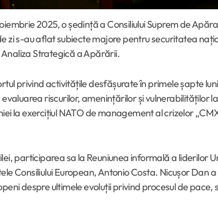
e zi s-au aflat subiecte majore pentru securitatea nați
Analiza Strategică a Apărării.
 privind activitățile desfășurate în primele șapte luni
 evaluarea riscurilor, amenințărilor și vulnerabilitățilo
niei la exercițiul NATO de management al crizelor „CMX-
 zilei, participarea sa la Reuniunea informală a liderilo
ele Consiliului European, Antonio Costa. Nicușor Dan a 
uropeni despre ultimele evoluții privind procesul de pace, 