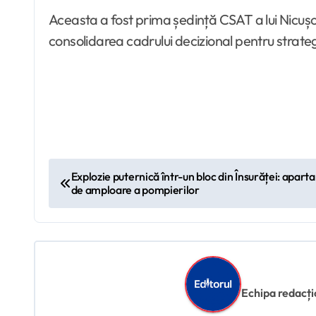
Aceasta a fost prima ședință CSAT a lui Nicușor
consolidarea cadrului decizional pentru strategi
N
Explozie puternică într-un bloc din Însurăței: apart
de amploare a pompierilor
a
v
i
g
Echipa redacțion