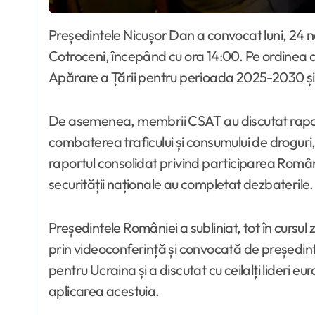
Președintele Nicușor Dan a convocat luni, 24 noiembrie 2025, o ședință a Consiliului Suprem de Apărare a Țării (CSAT), desfășurată la Palatul
Cotroceni, începând cu ora 14:00. Pe ordinea d
Apărare a Țării pentru perioada 2025-2030 și 
De asemenea, membrii CSAT au discutat raportul
combaterea traficului și consumului de droguri,
raportul consolidat privind participarea Româ
securității naționale au completat dezbaterile.
Președintele României a subliniat, tot în cursul
prin videoconferință și convocată de președint
pentru Ucraina și a discutat cu ceilalți lideri e
aplicarea acestuia.