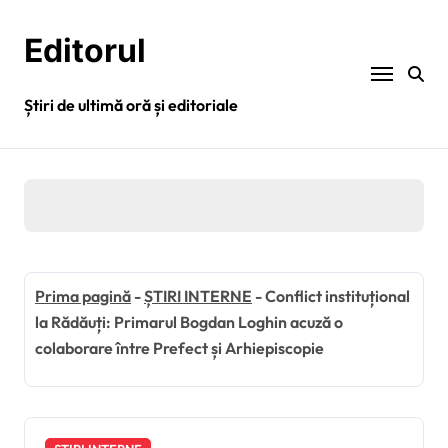
Sari
la
Editorul
conținut
Știri de ultimă oră și editoriale
Prima pagină
-
ȘTIRI INTERNE
-
Conflict instituțional
la Rădăuți: Primarul Bogdan Loghin acuză o
colaborare între Prefect și Arhiepiscopie