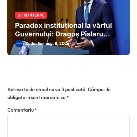
ȘTIRI INTERNE
Paradox instituțional la vârful
Guvernului: Dragoș Pîslaru
solicită din postura de ministru
Redactia
aug. 8, 2026
interimar al MIPE modificarea
proiectului Legii salarizării
elaborat sub propria coordonare
la Ministerul Muncii
Lasă un răspuns
Adresa ta de email nu va fi publicată.
Câmpurile
obligatorii sunt marcate cu
*
Comentariu
*