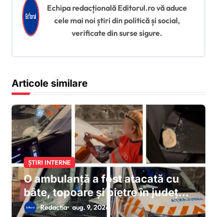
e
Echipa redacțională Editorul.ro vă aduce
î
cele mai noi știri din politică și social,
verificate din surse sigure.
n
a
r
Articole similare
t
i
c
o
l
e
ȘTIRI INTERNE
O ambulanță a fost atacată cu
bâte, topoare și pietre în județul
Cluj pe fondul unor
Redactia
aug. 9, 2026