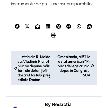
instrumente de presiune asupra parohiilor.
N
Justiția din R. Moldo
Groenlanda, al 51-le
va: Vladimir Plahot
a stat american? Pr
a
niuc va depune măr
oiect de lege crucial
v
turii din detenție în
depus în Congresul
dosarul fostului preș
SUA
i
edinte Dodon
g
a
r
By
Redactia