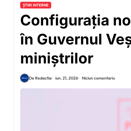
ȘTIRI INTERNE
Configurația no
în Guvernul Vește
miniștrilor
De Redactia
iun. 21, 2026
Niciun comentariu