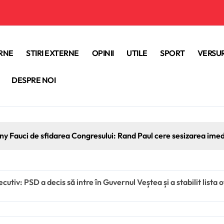
ERNE
STIRI EXTERNE
OPINII
UTILE
SPORT
VERSUR
DESPRE NOI
ony Fauci de sfidarea Congresului: Rand Paul cere sesizarea ime
utiv: PSD a decis să intre în Guvernul Veștea și a stabilit lista o