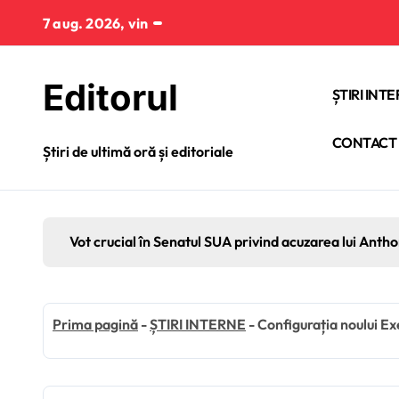
Sari
7 aug. 2026, vin
la
conținut
Editorul
ȘTIRI INT
CONTACT
Știri de ultimă oră și editoriale
Vot crucial în Senatul SUA privind acuzarea lui Anth
Prima pagină
-
ȘTIRI INTERNE
-
Configurația noului Exec