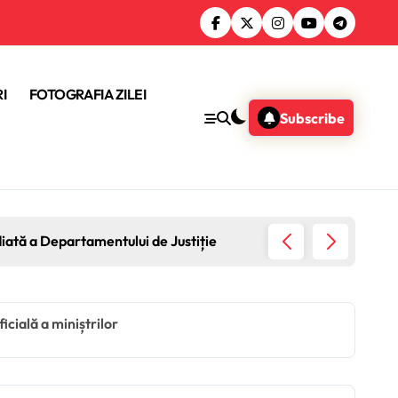
I
FOTOGRAFIA ZILEI
Subscribe
diată a Departamentului de Justiție
Guvernu
ficială a miniștrilor