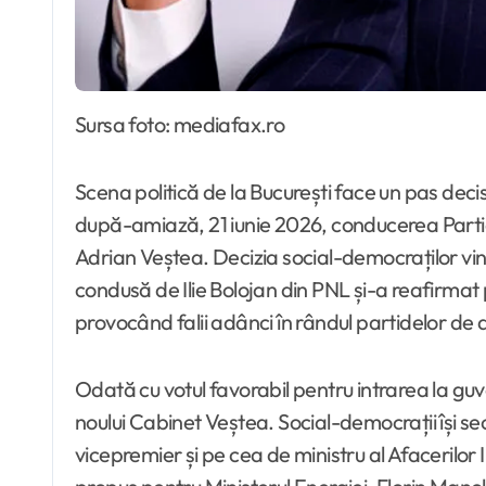
Sursa foto: mediafax.ro
Scena politică de la București face un pas dec
după-amiază, 21 iunie 2026, conducerea Partid
Adrian Veștea. Decizia social-democraților vine
condusă de Ilie Bolojan din PNL și-a reafirmat 
provocând falii adânci în rândul partidelor de
Odată cu votul favorabil pentru intrarea la guv
noului Cabinet Veștea. Social-democrații își se
vicepremier și pe cea de ministru al Afacerilor