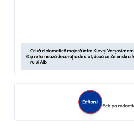
N
Criză diplomatică majoră între Kiev și Varșovia: am
și returnează decorația de stat, după ce Zelenski a 
a
rului Alb
v
i
g
Echipa redacțion
a
r