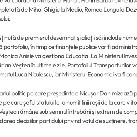
va coordona Ministerul Muncii, Florin Barbu revine la Agri
etată de Mihai Ghigiu la Mediu, Romeo Lungu la Dezvol
ului.
ută de premierul desemnat și aliații săi include nume cun
portofoliu, în timp ce finanțele publice vor fi administ
onica Anisie va gestiona Educația. La Ministerul Investi
 Veștea în ultimele zile. Portofoliul Transporturilor va f
omatul Luca Niculescu, iar Ministerul Economiei va fi co
iul politic pe care președintele Nicușor Dan mizează pe
te pe care șeful statului le-a numit linii roșii de la care v
eștea rămâne sub semnul întrebării și extrem de compli
area deciziilor partidului privind votul de susținere, tr