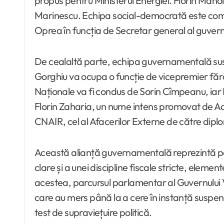
propus pentru Ministerul Energiei. Florin Manole 
Marinescu. Echipa social-democrată este compl
Oprea în funcția de Secretar general al guvern
De cealaltă parte, echipa guvernamentală susțin
Gorghiu va ocupa o funcție de vicepremier fără 
Naționale va fi condus de Sorin Cîmpeanu, iar M
Florin Zaharia, un nume intens promovat de Adrian
CNAIR, cel al Afacerilor Externe de către dipl
Această alianță guvernamentală reprezintă par
clare și a unei discipline fiscale stricte, elemen
acestea, parcursul parlamentar al Guvernului V
care au mers până la a cere în instanță suspend
test de supraviețuire politică.