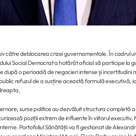
isiv către deblocarea crizei guvernamentale. În cadrul 
ului Social Democrat a hotărât oficial să participe la
 după o perioadă de negocieri intense și incertitudini m
public refuzul de a susține această formulă executivă, 
 dreapta.
ernare, surse politice au dezvăluit structura completă a 
curizează poziții extrem de influente în viitorul execut
 Interne. Portofoliul Sănătății va fi gestionat de Alexa