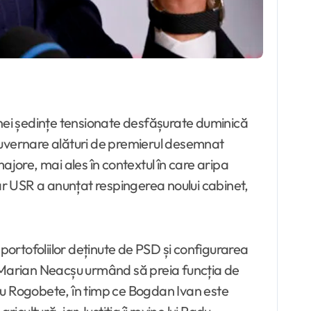
unei ședințe tensionate desfășurate duminică
 guvernare alături de premierul desemnat
ajore, mai ales în contextul în care aripa
iar USR a anunțat respingerea noului cabinet,
portofoliilor deținute de PSD și configurarea
iv, Marian Neacșu urmând să preia funcția de
ndru Rogobete, în timp ce Bogdan Ivan este