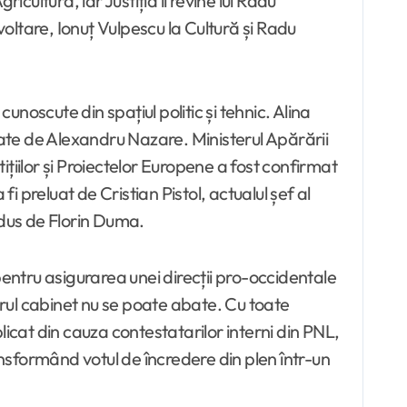
cultură, iar Justiția îi revine lui Radu
tare, Ionuț Vulpescu la Cultură și Radu
oscute din spațiul politic și tehnic. Alina
rate de Alexandru Nazare. Ministerul Apărării
țiilor și Proiectelor Europene a fost confirmat
i preluat de Cristian Pistol, actualul șef al
ndus de Florin Duma.
ntru asigurarea unei direcții pro-occidentale
iitorul cabinet nu se poate abate. Cu toate
cat din cauza contestatarilor interni din PNL,
ansformând votul de încredere din plen într-un