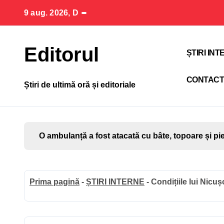
Sari
9 aug. 2026, D
la
conținut
Editorul
ȘTIRI IN
CONTAC
Știri de ultimă oră și editoriale
O ambulanță a fost atacată cu bâte, topoare și pi
Prima pagină
-
ȘTIRI INTERNE
-
Condițiile lui Nicu