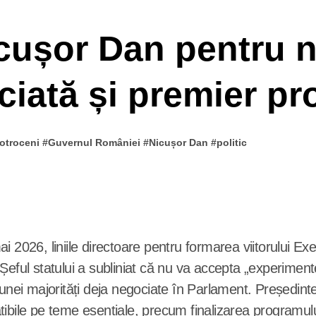
Nicușor Dan pentru 
ciată și premier pr
otroceni
#
Guvernul României
#
Nicușor Dan
#
politic
2026, liniile directoare pentru formarea viitorului Execu
ful statului a subliniat că nu va accepta „experimente” 
 unei majorități deja negociate în Parlament. Președin
atibile pe teme esențiale, precum finalizarea program