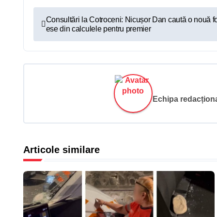
N
Consultări la Cotroceni: Nicușor Dan caută o nouă fo
ese din calculele pentru premier
a
v
i
g
Echipa redacțional
a
r
Articole similare
e
î
n
a