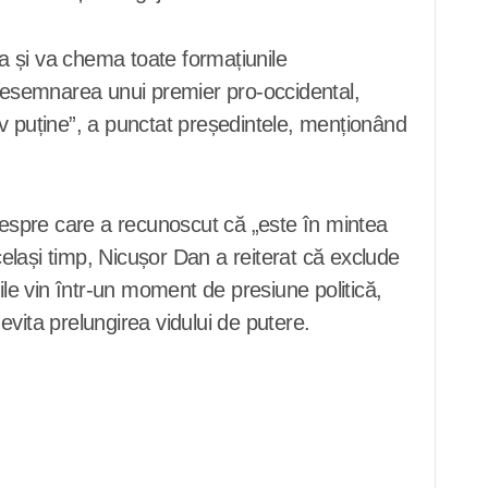
ia și va chema toate formațiunile
desemnarea unui premier pro-occidental,
iv puține”, a punctat președintele, menționând
 despre care a recunoscut că „este în mintea
elași timp, Nicușor Dan a reiterat că exclude
ile vin într-un moment de presiune politică,
 evita prelungirea vidului de putere.