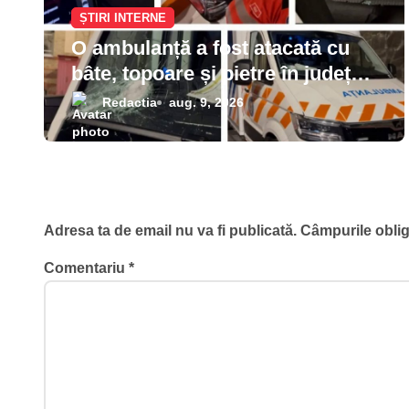
ȘTIRI INTERNE
r
O ambulanță a fost atacată cu
t
bâte, topoare și pietre în județul
Cluj pe fondul unor dezinformări
i
Redactia
aug. 9, 2026
de pe TikTok
c
o
Lasă un răspuns
l
Adresa ta de email nu va fi publicată.
Câmpurile oblig
e
Comentariu
*