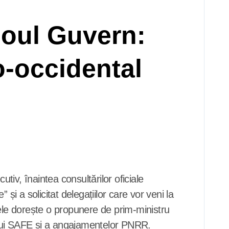
noul Guvern:
o-occidental
tiv, înaintea consultărilor oficiale
și a solicitat delegațiilor care vor veni la
tele dorește o propunere de prim-ministru
ului SAFE și a angajamentelor PNRR.