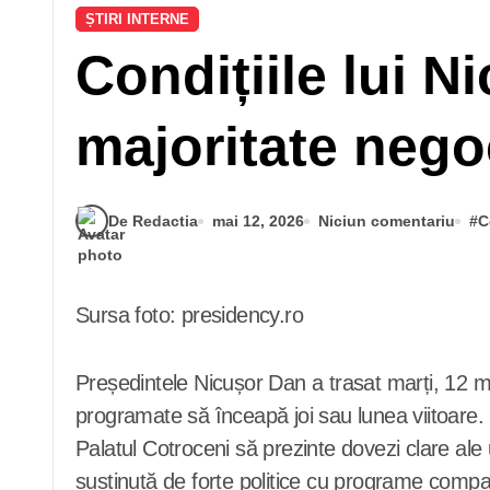
ȘTIRI INTERNE
Condițiile lui 
majoritate nego
De Redactia
mai 12, 2026
Niciun comentariu
#
C
Sursa foto: presidency.ro
Președintele Nicușor Dan a trasat marți, 12 mai 
programate să înceapă joi sau lunea viitoare. Șe
Palatul Cotroceni să prezinte dovezi clare ale
susținută de forțe politice cu programe comp