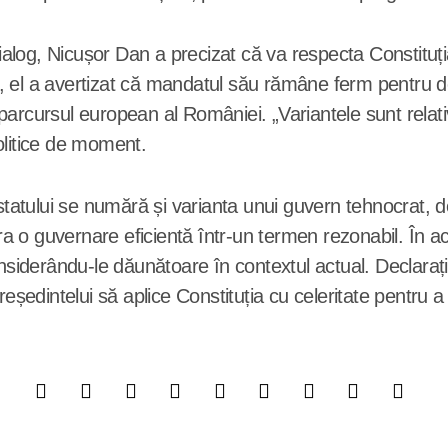
 dialog, Nicușor Dan a precizat că va respecta Constituț
, el a avertizat că mandatul său rămâne ferm pentru 
parcursul european al României. „Variantele sunt relat
politice de moment.
 statului se numără și varianta unui guvern tehnocrat,
 o guvernare eficientă într-un termen rezonabil. În ac
onsiderându-le dăunătoare în contextul actual. Declarați
eședintelui să aplice Constituția cu celeritate pentru a