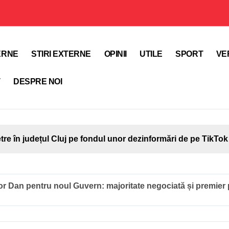
TERNE
STIRI EXTERNE
OPINII
UTILE
SPORT
VE
T
DESPRE NOI
etre în județul Cluj pe fondul unor dezinformări de pe TikTok
șor Dan pentru noul Guvern: majoritate negociată și premier