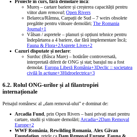
Proiecte în curs, fără demolare încă
:
Mureș – cartare bariere și creșterea capacității pentru
viitor
dam removal
;
Open Rivers
Belareca/Râmna, Carpații de Sud – 7 weirs obsolete
pregătite pentru viitoare demolări;
The Romania
Journal+1
Vâlsan / aspretele – planuri și opțiuni tehnice pentru
îndepărtarea a 4 bariere, dar fără implementare încă;
Fauna & Flora+2Asprete Lives+2
Cazuri disputate și neclare
:
Surduc (Bâsca Mare) – hotărâre controversată,
interpretată diferit de ONG și stat; barajul nu a fost
demolat.
Europa Liberă România+3Declic :: societatea
civilă în acțiune+3Hidroelectrica+3
6.2. Rolul ONG-urilor și al filantropiei
internaționale
Peisajul românesc al „dam removal-ului” e dominat de:
Arcadia Fund
, prin Open Rivers – bani privați mari pentru
cartare, studii și viitoare demolări;
Arcadia+2Dam Removal
Europe+2
WWF România
,
Rewilding Romania
,
Alex Găvan
Foundation
, rețele ca
Dam Removal Europe
,
Fauna &