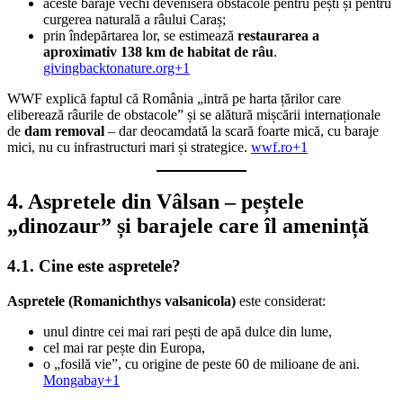
aceste baraje vechi deveniseră obstacole pentru pești și pentru
curgerea naturală a râului Caraș;
prin îndepărtarea lor, se estimează
restaurarea a
aproximativ 138 km de habitat de râu
.
givingbacktonature.org+1
WWF explică faptul că România „intră pe harta țărilor care
eliberează râurile de obstacole” și se alătură mișcării internaționale
de
dam removal
– dar deocamdată la scară foarte mică, cu baraje
mici, nu cu infrastructuri mari și strategice.
wwf.ro+1
4. Aspretele din Vâlsan – peștele
„dinozaur” și barajele care îl amenință
4.1. Cine este aspretele?
Aspretele (Romanichthys valsanicola)
este considerat:
unul dintre cei mai rari pești de apă dulce din lume,
cel mai rar pește din Europa,
o „fosilă vie”, cu origine de peste 60 de milioane de ani.
Mongabay+1