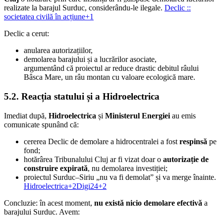
realizate la barajul Surduc, considerându-le ilegale.
Declic ::
societatea civilă în acțiune+1
Declic a cerut:
anularea autorizațiilor,
demolarea barajului și a lucrărilor asociate,
argumentând că proiectul ar reduce drastic debitul râului
Bâsca Mare, un râu montan cu valoare ecologică mare.
5.2. Reacția statului și a Hidroelectrica
Imediat după,
Hidroelectrica
și
Ministerul Energiei
au emis
comunicate spunând că:
cererea Declic de demolare a hidrocentralei a fost
respinsă
pe
fond;
hotărârea Tribunalului Cluj ar fi vizat doar o
autorizație de
construire expirată
, nu demolarea investiției;
proiectul Surduc–Siriu „nu va fi demolat” și va merge înainte.
Hidroelectrica+2Digi24+2
Concluzie: în acest moment,
nu există nicio demolare efectivă
a
barajului Surduc. Avem: