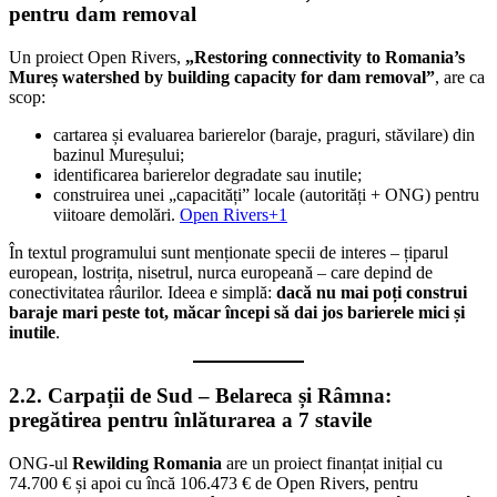
pentru dam removal
Un proiect Open Rivers,
„Restoring connectivity to Romania’s
Mureș watershed by building capacity for dam removal”
, are ca
scop:
cartarea și evaluarea barierelor (baraje, praguri, stăvilare) din
bazinul Mureșului;
identificarea barierelor degradate sau inutile;
construirea unei „capacități” locale (autorități + ONG) pentru
viitoare demolări.
Open Rivers+1
În textul programului sunt menționate specii de interes – țiparul
european, lostrița, nisetrul, nurca europeană – care depind de
conectivitatea râurilor. Ideea e simplă:
dacă nu mai poți construi
baraje mari peste tot, măcar începi să dai jos barierele mici și
inutile
.
2.2. Carpații de Sud – Belareca și Râmna:
pregătirea pentru înlăturarea a 7 stavile
ONG-ul
Rewilding Romania
are un proiect finanțat inițial cu
74.700 € și apoi cu încă 106.473 € de Open Rivers, pentru