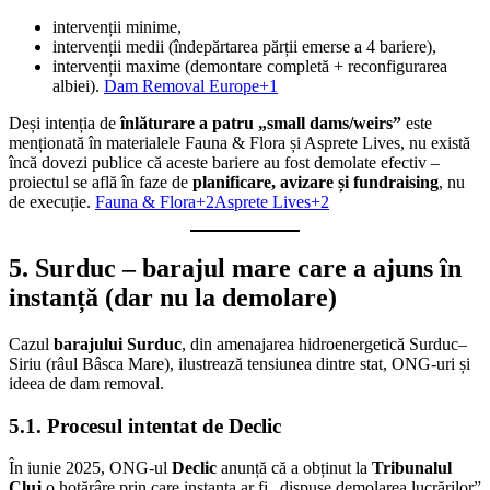
intervenții minime,
intervenții medii (îndepărtarea părții emerse a 4 bariere),
intervenții maxime (demontare completă + reconfigurarea
albiei).
Dam Removal Europe+1
Deși intenția de
înlăturare a patru „small dams/weirs”
este
menționată în materialele Fauna & Flora și Asprete Lives, nu există
încă dovezi publice că aceste bariere au fost demolate efectiv –
proiectul se află în faze de
planificare, avizare și fundraising
, nu
de execuție.
Fauna & Flora+2Asprete Lives+2
5. Surduc – barajul mare care a ajuns în
instanță (dar nu la demolare)
Cazul
barajului Surduc
, din amenajarea hidroenergetică Surduc–
Siriu (râul Bâsca Mare), ilustrează tensiunea dintre stat, ONG-uri și
ideea de dam removal.
5.1. Procesul intentat de Declic
În iunie 2025, ONG-ul
Declic
anunță că a obținut la
Tribunalul
Cluj
o hotărâre prin care instanța ar fi „dispuse demolarea lucrărilor”