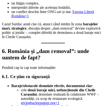
un litigiu complex,
interpretări diferite ale aceleiași hotărâri,
un conflict deschis între ONG-uri și stat.
Europa Liberă
România+1
Cazul Surduc arată clar că, atunci când intrăm în zona
barajelor
mari, strategice
, discuția despre „dam removal” devine explozivă
politic și juridic – complet diferită de demolarea a două baraje mici
în Cheile Carașului.
6. România și „dam removal”: unde
suntem de fapt?
Punând cap la cap toate informațiile:
6.1. Ce știm cu siguranță
Baraje/obstacole demolate efectiv, documentat clar
:
cele
două baraje mici, nefuncționale din Cheile
Carașului
, demolare realizată în colaborare WWF –
autorități, cu scop de restaurare ecologică.
givingbacktonature.org+1