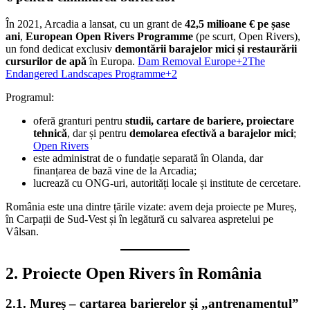
În 2021, Arcadia a lansat, cu un grant de
42,5 milioane € pe șase
ani
,
European Open Rivers Programme
(pe scurt, Open Rivers),
un fond dedicat exclusiv
demontării barajelor mici și restaurării
cursurilor de apă
în Europa.
Dam Removal Europe+2The
Endangered Landscapes Programme+2
Programul:
oferă granturi pentru
studii, cartare de bariere, proiectare
tehnică
, dar și pentru
demolarea efectivă a barajelor mici
;
Open Rivers
este administrat de o fundație separată în Olanda, dar
finanțarea de bază vine de la Arcadia;
lucrează cu ONG-uri, autorități locale și institute de cercetare.
România este una dintre țările vizate: avem deja proiecte pe Mureș,
în Carpații de Sud-Vest și în legătură cu salvarea aspretelui pe
Vâlsan.
2. Proiecte Open Rivers în România
2.1. Mureș – cartarea barierelor și „antrenamentul”