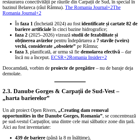
restaurarea conectivității pe râurile din Carpații de Sud, în special în
bazinul Belareca (râul Râmna).
The Romania Journal+2The
Romania Journal+2
În
faza 1
(încheiată 2024) au fost
identificate și cartate 82 de
bariere artificiale
în cinci bazine hidrografice;
faza 2
(2025–2026) vizează
studii de fezabilitate și
obținerea avizelor
pentru îndepărtarea a
7 stavile (weirs)
vechi, considerate „obsolete”
pe Râmna;
faza 3
, planificată, ar urma să fie
demolarea efectivă
– dar
încă nu a început.
ECSR+2Romania Insider+2
Deocamdată, vorbim de
proiecte de pregătire
– nu de baraje deja
demolate.
2.3. Danube Gorges & Carpații de Sud-Vest –
„harta barierelor”
Un alt proiect Open Rivers,
„Creating dam removal
opportunities in the Danube Gorges, Romania”
, se concentrează
pe sud-vestul Carpaților, una dintre cele mai sălbatice zone din țară.
Aici au fost inventariate:
439 de bariere
(până la 8 m înălțime),