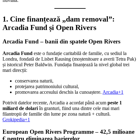
fluvială.
1. Cine finanțează „dam removal”:
Arcadia Fund și Open Rivers
Arcadia Fund – banii din spatele Open Rivers
Arcadia Fund
este o fundație caritabilă de familie, cu sediul la
Londra, fondată de Lisbet Rausing (moștenitoare a averii Tetra Pak)
și istoricul Peter Baldwin. Fundația finanțează la nivel global trei
mari direcții:
conservarea naturii,
protejarea patrimoniului cultural,
promovarea accesului deschis la cunoaștere.
Arcadia+1
Potrivit datelor recente, Arcadia a acordat până acum
peste 1
miliard de dolari
în granturi, fiind una dintre cele mai mari
filantropii de familie din lume pe zona natură + cultură.
Grokipedia+1
European Open Rivers Programme – 42,5 milioane
€ pentru eliminarea barierelor