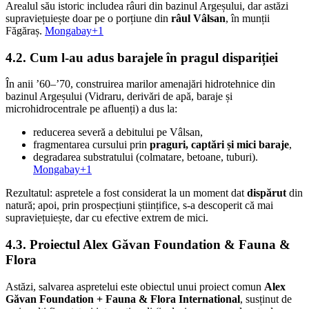
Arealul său istoric includea râuri din bazinul Argeșului, dar astăzi
supraviețuiește doar pe o porțiune din
râul Vâlsan
, în munții
Făgăraș.
Mongabay+1
4.2. Cum l-au adus barajele în pragul dispariției
În anii ’60–’70, construirea marilor amenajări hidrotehnice din
bazinul Argeșului (Vidraru, derivări de apă, baraje și
microhidrocentrale pe afluenți) a dus la:
reducerea severă a debitului pe Vâlsan,
fragmentarea cursului prin
praguri, captări și mici baraje
,
degradarea substratului (colmatare, betoane, tuburi).
Mongabay+1
Rezultatul: aspretele a fost considerat la un moment dat
dispărut
din
natură; apoi, prin prospecțiuni științifice, s-a descoperit că mai
supraviețuiește, dar cu efective extrem de mici.
4.3. Proiectul Alex Găvan Foundation & Fauna &
Flora
Astăzi, salvarea aspretelui este obiectul unui proiect comun
Alex
Găvan Foundation + Fauna & Flora International
, susținut de