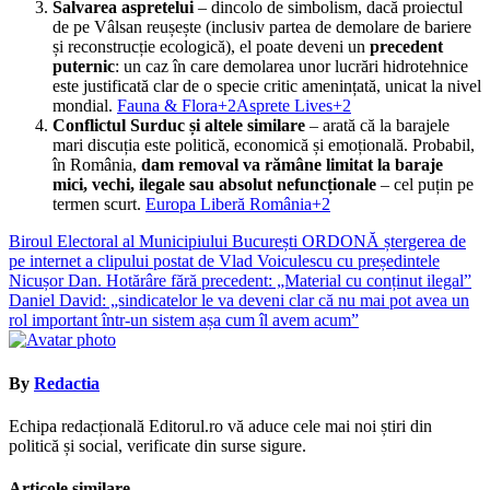
Salvarea aspretelui
– dincolo de simbolism, dacă proiectul
de pe Vâlsan reușește (inclusiv partea de demolare de bariere
și reconstrucție ecologică), el poate deveni un
precedent
puternic
: un caz în care demolarea unor lucrări hidrotehnice
este justificată clar de o specie critic amenințată, unicat la nivel
mondial.
Fauna & Flora+2Asprete Lives+2
Conflictul Surduc și altele similare
– arată că la barajele
mari discuția este politică, economică și emoțională. Probabil,
în România,
dam removal va rămâne limitat la baraje
mici, vechi, ilegale sau absolut nefuncționale
– cel puțin pe
termen scurt.
Europa Liberă România+2
Navigare
Biroul Electoral al Municipiului București ORDONĂ ștergerea de
pe internet a clipului postat de Vlad Voiculescu cu președintele
în
Nicușor Dan. Hotărâre fără precedent: „Material cu conținut ilegal”
articole
Daniel David: „sindicatelor le va deveni clar că nu mai pot avea un
rol important într-un sistem așa cum îl avem acum”
By
Redactia
Echipa redacțională Editorul.ro vă aduce cele mai noi știri din
politică și social, verificate din surse sigure.
Articole similare