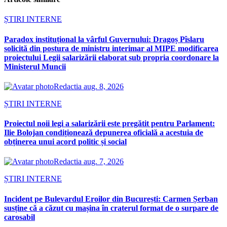
ȘTIRI INTERNE
Paradox instituțional la vârful Guvernului: Dragoș Pîslaru
solicită din postura de ministru interimar al MIPE modificarea
proiectului Legii salarizării elaborat sub propria coordonare la
Ministerul Muncii
Redactia
aug. 8, 2026
ȘTIRI INTERNE
Proiectul noii legi a salarizării este pregătit pentru Parlament:
Ilie Bolojan condiționează depunerea oficială a acestuia de
obținerea unui acord politic și social
Redactia
aug. 7, 2026
ȘTIRI INTERNE
Incident pe Bulevardul Eroilor din București: Carmen Șerban
susține că a căzut cu mașina în craterul format de o surpare de
carosabil