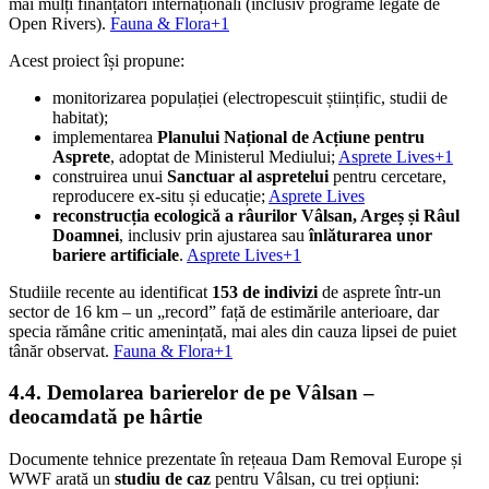
mai mulți finanțatori internaționali (inclusiv programe legate de
Open Rivers).
Fauna & Flora+1
Acest proiect își propune:
monitorizarea populației (electropescuit științific, studii de
habitat);
implementarea
Planului Național de Acțiune pentru
Asprete
, adoptat de Ministerul Mediului;
Asprete Lives+1
construirea unui
Sanctuar al aspretelui
pentru cercetare,
reproducere ex-situ și educație;
Asprete Lives
reconstrucția ecologică a râurilor Vâlsan, Argeș și Râul
Doamnei
, inclusiv prin ajustarea sau
înlăturarea unor
bariere artificiale
.
Asprete Lives+1
Studiile recente au identificat
153 de indivizi
de asprete într-un
sector de 16 km – un „record” față de estimările anterioare, dar
specia rămâne critic amenințată, mai ales din cauza lipsei de puiet
tânăr observat.
Fauna & Flora+1
4.4. Demolarea barierelor de pe Vâlsan –
deocamdată pe hârtie
Documente tehnice prezentate în rețeaua Dam Removal Europe și
WWF arată un
studiu de caz
pentru Vâlsan, cu trei opțiuni: