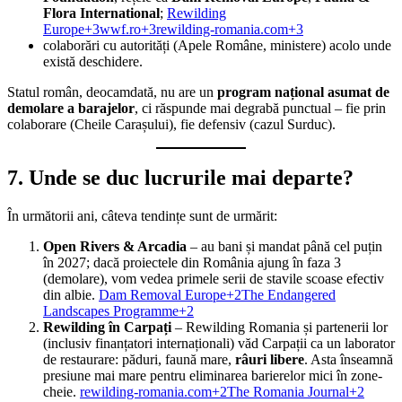
Flora International
;
Rewilding
Europe+3wwf.ro+3rewilding-romania.com+3
colaborări cu autorități (Apele Române, ministere) acolo unde
există deschidere.
Statul român, deocamdată, nu are un
program național asumat de
demolare a barajelor
, ci răspunde mai degrabă punctual – fie prin
colaborare (Cheile Carașului), fie defensiv (cazul Surduc).
7. Unde se duc lucrurile mai departe?
În următorii ani, câteva tendințe sunt de urmărit:
Open Rivers & Arcadia
– au bani și mandat până cel puțin
în 2027; dacă proiectele din România ajung în faza 3
(demolare), vom vedea primele serii de stavile scoase efectiv
din albie.
Dam Removal Europe+2The Endangered
Landscapes Programme+2
Rewilding în Carpați
– Rewilding Romania și partenerii lor
(inclusiv finanțatori internaționali) văd Carpații ca un laborator
de restaurare: păduri, faună mare,
râuri libere
. Asta înseamnă
presiune mai mare pentru eliminarea barierelor mici în zone-
cheie.
rewilding-romania.com+2The Romania Journal+2