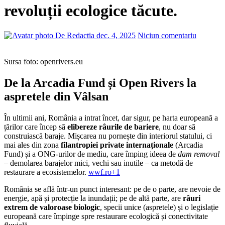
revoluții ecologice tăcute.
De Redactia
dec. 4, 2025
Niciun comentariu
Sursa foto: openrivers.eu
De la Arcadia Fund și Open Rivers la
aspretele din Vâlsan
În ultimii ani, România a intrat încet, dar sigur, pe harta europeană a
țărilor care încep să
elibereze râurile de bariere
, nu doar să
construiască baraje. Mișcarea nu pornește din interiorul statului, ci
mai ales din zona
filantropiei private internaționale
(Arcadia
Fund) și a ONG-urilor de mediu, care împing ideea de
dam removal
– demolarea barajelor mici, vechi sau inutile – ca metodă de
restaurare a ecosistemelor.
wwf.ro+1
România se află într-un punct interesant: pe de o parte, are nevoie de
energie, apă și protecție la inundații; pe de altă parte, are
râuri
extrem de valoroase biologic
, specii unice (aspretele) și o legislație
europeană care împinge spre restaurare ecologică și conectivitate