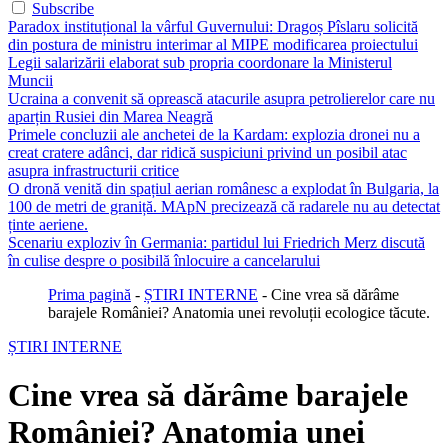
Subscribe
Paradox instituțional la vârful Guvernului: Dragoș Pîslaru solicită
din postura de ministru interimar al MIPE modificarea proiectului
Legii salarizării elaborat sub propria coordonare la Ministerul
Muncii
Ucraina a convenit să oprească atacurile asupra petrolierelor care nu
aparțin Rusiei din Marea Neagră
Primele concluzii ale anchetei de la Kardam: explozia dronei nu a
creat cratere adânci, dar ridică suspiciuni privind un posibil atac
asupra infrastructurii critice
O dronă venită din spațiul aerian românesc a explodat în Bulgaria, la
100 de metri de graniță. MApN precizează că radarele nu au detectat
ținte aeriene.
Scenariu exploziv în Germania: partidul lui Friedrich Merz discută
în culise despre o posibilă înlocuire a cancelarului
Prima pagină
-
ȘTIRI INTERNE
-
Cine vrea să dărâme
barajele României? Anatomia unei revoluții ecologice tăcute.
ȘTIRI INTERNE
Cine vrea să dărâme barajele
României? Anatomia unei