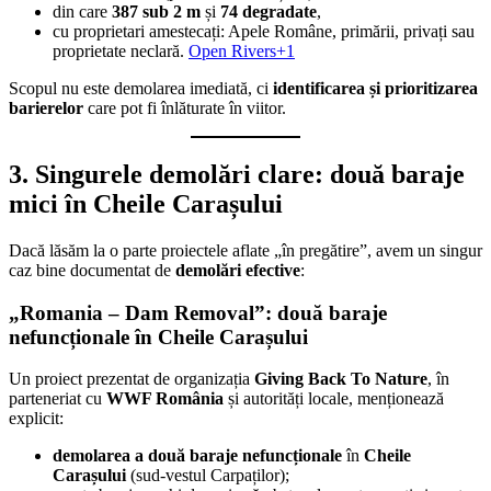
din care
387 sub 2 m
și
74 degradate
,
cu proprietari amestecați: Apele Române, primării, privați sau
proprietate neclară.
Open Rivers+1
Scopul nu este demolarea imediată, ci
identificarea și prioritizarea
barierelor
care pot fi înlăturate în viitor.
3. Singurele demolări clare: două baraje
mici în Cheile Carașului
Dacă lăsăm la o parte proiectele aflate „în pregătire”, avem un singur
caz bine documentat de
demolări efective
:
„Romania – Dam Removal”: două baraje
nefuncționale în Cheile Carașului
Un proiect prezentat de organizația
Giving Back To Nature
, în
parteneriat cu
WWF România
și autorități locale, menționează
explicit:
demolarea a două baraje nefuncționale
în
Cheile
Carașului
(sud-vestul Carpaților);