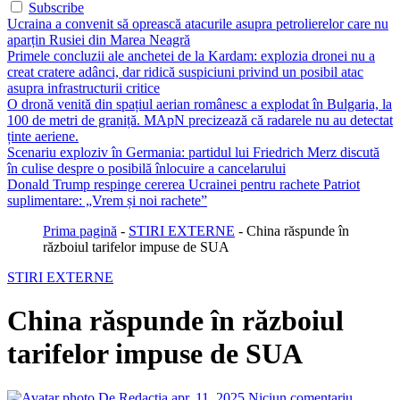
Subscribe
Ucraina a convenit să oprească atacurile asupra petrolierelor care nu
aparțin Rusiei din Marea Neagră
Primele concluzii ale anchetei de la Kardam: explozia dronei nu a
creat cratere adânci, dar ridică suspiciuni privind un posibil atac
asupra infrastructurii critice
O dronă venită din spațiul aerian românesc a explodat în Bulgaria, la
100 de metri de graniță. MApN precizează că radarele nu au detectat
ținte aeriene.
Scenariu exploziv în Germania: partidul lui Friedrich Merz discută
în culise despre o posibilă înlocuire a cancelarului
Donald Trump respinge cererea Ucrainei pentru rachete Patriot
suplimentare: „Vrem și noi rachete”
Prima pagină
-
STIRI EXTERNE
-
China răspunde în
războiul tarifelor impuse de SUA
STIRI EXTERNE
China răspunde în războiul
tarifelor impuse de SUA
De Redactia
apr. 11, 2025
Niciun comentariu