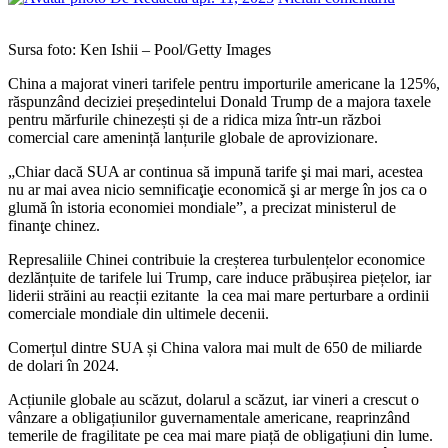
Sursa foto: Ken Ishii – Pool/Getty Images
China a majorat vineri tarifele pentru importurile americane la 125%,
răspunzând deciziei președintelui Donald Trump de a majora taxele
pentru mărfurile chinezești și de a ridica miza într-un război
comercial care amenință lanțurile globale de aprovizionare.
„Chiar dacă SUA ar continua să impună tarife şi mai mari, acestea
nu ar mai avea nicio semnificaţie economică şi ar merge în jos ca o
glumă în istoria economiei mondiale”, a precizat ministerul de
finanţe chinez.
Represaliile Chinei contribuie la creșterea turbulențelor economice
dezlănțuite de tarifele lui Trump, care induce prăbușirea piețelor, iar
liderii străini au reacții ezitante la cea mai mare perturbare a ordinii
comerciale mondiale din ultimele decenii.
Comerțul dintre SUA și China valora mai mult de 650 de miliarde
de dolari în 2024.
Acțiunile globale au scăzut, dolarul a scăzut, iar vineri a crescut o
vânzare a obligațiunilor guvernamentale americane, reaprinzând
temerile de fragilitate pe cea mai mare piață de obligațiuni din lume.