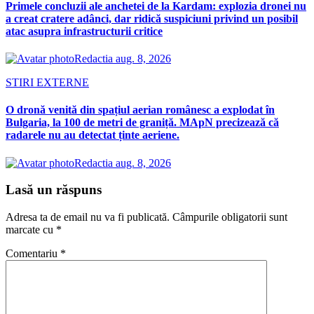
Primele concluzii ale anchetei de la Kardam: explozia dronei nu
a creat cratere adânci, dar ridică suspiciuni privind un posibil
atac asupra infrastructurii critice
Redactia
aug. 8, 2026
STIRI EXTERNE
O dronă venită din spațiul aerian românesc a explodat în
Bulgaria, la 100 de metri de graniță. MApN precizează că
radarele nu au detectat ținte aeriene.
Redactia
aug. 8, 2026
Lasă un răspuns
Adresa ta de email nu va fi publicată.
Câmpurile obligatorii sunt
marcate cu
*
Comentariu
*