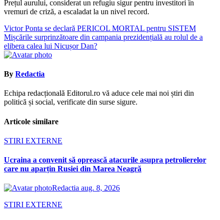
Prețul aurului, considerat un refugiu sigur pentru investitori în
vremuri de criză, a escaladat la un nivel record.
Navigare
Victor Ponta se declară PERICOL MORTAL pentru SISTEM
Mișcările surprinzătoare din campania prezidențială au rolul de a
în
elibera calea lui Nicușor Dan?
articole
By
Redactia
Echipa redacțională Editorul.ro vă aduce cele mai noi știri din
politică și social, verificate din surse sigure.
Articole similare
STIRI EXTERNE
Ucraina a convenit să oprească atacurile asupra petrolierelor
care nu aparțin Rusiei din Marea Neagră
Redactia
aug. 8, 2026
STIRI EXTERNE