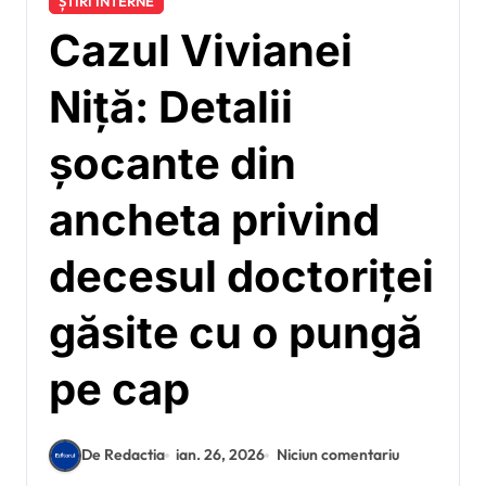
ȘTIRI INTERNE
Cazul Vivianei
Niță: Detalii
șocante din
ancheta privind
decesul doctoriței
găsite cu o pungă
pe cap
De Redactia
ian. 26, 2026
Niciun comentariu