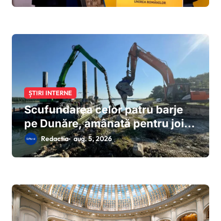
ȘTIRI INTERNE
Scufundarea celor patru barje
pe Dunăre, amânată pentru joi
dimineață
Redactia
aug. 5, 2026