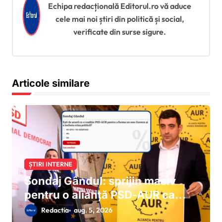
e
Echipa redacțională Editorul.ro vă aduce
î
cele mai noi știri din politică și social,
verificate din surse sigure.
n
a
r
Articole similare
t
i
c
o
l
e
ȘTIRI INTERNE
Sondaj Gândul: sprijin masiv
pentru o alianță PSD-AUR ca
soluție a ieșirii din criza politică
Redactia
aug. 5, 2026