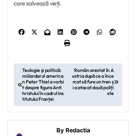
care salvează vieți.
N
Teologie și politică:
Român arestat în A
miliardarul america
ustria după ce a înce
a
n Peter Thiel a vorbi
rcat să fure un tren ș
v
t despre figura Anti
i a atacat două poliți
hristului în cadrul Ins
ste
i
titutului Franței
g
a
r
By
Redactia