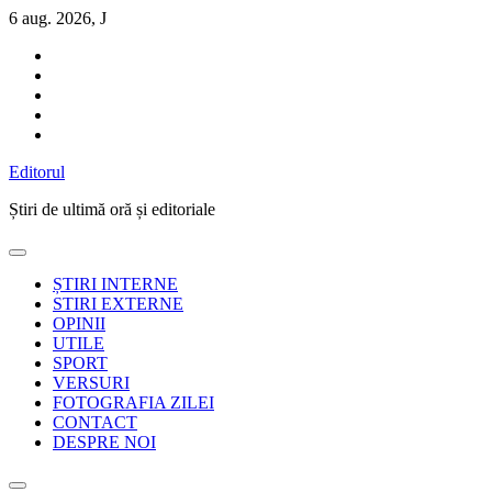
Sari
6 aug. 2026, J
la
conținut
Editorul
Știri de ultimă oră și editoriale
ȘTIRI INTERNE
STIRI EXTERNE
OPINII
UTILE
SPORT
VERSURI
FOTOGRAFIA ZILEI
CONTACT
DESPRE NOI