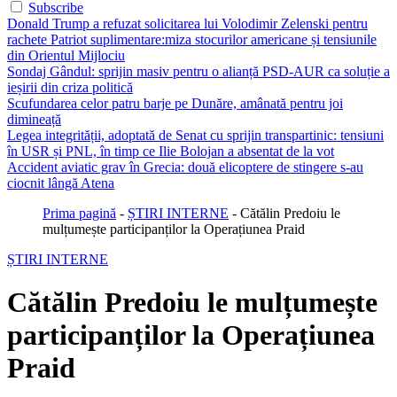
Subscribe
Donald Trump a refuzat solicitarea lui Volodimir Zelenski pentru
rachete Patriot suplimentare:miza stocurilor americane și tensiunile
din Orientul Mijlociu
Sondaj Gândul: sprijin masiv pentru o alianță PSD-AUR ca soluție a
ieșirii din criza politică
Scufundarea celor patru barje pe Dunăre, amânată pentru joi
dimineață
Legea integrității, adoptată de Senat cu sprijin transpartinic: tensiuni
în USR și PNL, în timp ce Ilie Bolojan a absentat de la vot
Accident aviatic grav în Grecia: două elicoptere de stingere s-au
ciocnit lângă Atena
Prima pagină
-
ȘTIRI INTERNE
-
Cătălin Predoiu le
mulțumește participanților la Operațiunea Praid
ȘTIRI INTERNE
Cătălin Predoiu le mulțumește
participanților la Operațiunea
Praid