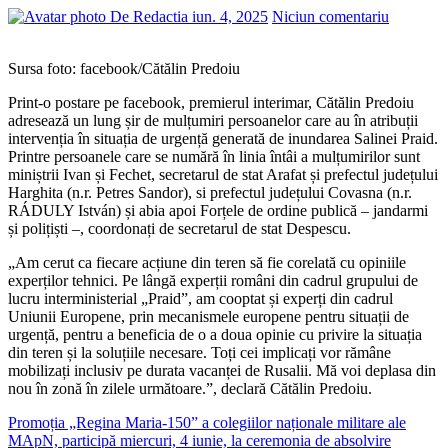
De Redactia
iun. 4, 2025
Niciun comentariu
Sursa foto: facebook/Cătălin Predoiu
Print-o postare pe facebook, premierul interimar, Cătălin Predoiu
adresează un lung șir de mulțumiri persoanelor care au în atribuții
intervenția în situația de urgență generată de inundarea Salinei Praid.
Printre persoanele care se numără în linia întâi a mulțumirilor sunt
miniștrii Ivan și Fechet, secretarul de stat Arafat și prefectul județului
Harghita (n.r. Petres Sandor), si prefectul județului Covasna (n.r.
RÁDULY István) și abia apoi Forțele de ordine publică – jandarmi
și polițiști –, coordonați de secretarul de stat Despescu.
„Am cerut ca fiecare acțiune din teren să fie corelată cu opiniile
experților tehnici. Pe lângă experții români din cadrul grupului de
lucru interministerial „Praid”, am cooptat și experți din cadrul
Uniunii Europene, prin mecanismele europene pentru situații de
urgență, pentru a beneficia de o a doua opinie cu privire la situația
din teren și la soluțiile necesare. Toți cei implicați vor rămâne
mobilizați inclusiv pe durata vacanței de Rusalii. Mă voi deplasa din
nou în zonă în zilele următoare.”, declară Cătălin Predoiu.
Navigare
Promoția „Regina Maria-150” a colegiilor naționale militare ale
MApN, participă miercuri, 4 iunie, la ceremonia de absolvire