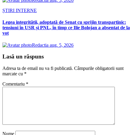
Redactia
aug. 5, 2026
ȘTIRI INTERNE
Legea integrității, adoptată de Senat cu sprijin transpartinic:
tensiuni în USR și PNL, în timp ce Ilie Bolojan a absentat de la
vot
Redactia
aug. 5, 2026
Lasă un răspuns
Adresa ta de email nu va fi publicată.
Câmpurile obligatorii sunt
marcate cu
*
Comentariu
*
Nume