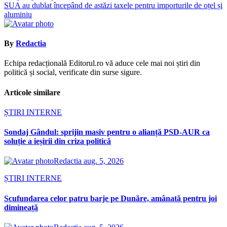
în
SUA au dublat începând de astăzi taxele pentru importurile de oțel și
articole
aluminiu
By
Redactia
Echipa redacțională Editorul.ro vă aduce cele mai noi știri din
politică și social, verificate din surse sigure.
Articole similare
ȘTIRI INTERNE
Sondaj Gândul: sprijin masiv pentru o alianță PSD-AUR ca
soluție a ieșirii din criza politică
Redactia
aug. 5, 2026
ȘTIRI INTERNE
Scufundarea celor patru barje pe Dunăre, amânată pentru joi
dimineață