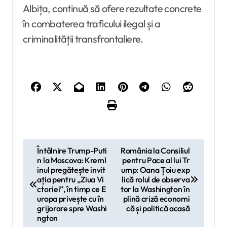
Albița, continuă să ofere rezultate concrete
în combaterea traficului ilegal și a
criminalității transfrontaliere.
N
Întâlnire Trump-Puti
România la Consiliul
n la Moscova: Kreml
pentru Pace al lui Tr
a
inul pregătește invit
ump: Oana Țoiu exp
v
ația pentru „Ziua Vi
lică rolul de observa
ctoriei”, în timp ce E
tor la Washington în
i
uropa privește cu în
plină criză economi
grijorare spre Washi
că și politică acasă
g
ngton