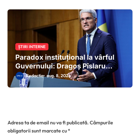
ȘTIRI INTERNE
Paradox instituțional la vârful
Guvernului: Dragoș Pîslaru
solicită din postura de ministru
Redactia
aug. 8, 2026
interimar al MIPE modificarea
proiectului Legii salarizării
elaborat sub propria coordonare
la Ministerul Muncii
Lasă un răspuns
Adresa ta de email nu va fi publicată.
Câmpurile
obligatorii sunt marcate cu
*