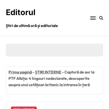
Sari
la
Editorul
conținut
Știri de ultimă oră și editoriale
Prima pagină
-
ȘTIRI INTERNE
-
Captură de aur la
PTF Albița: 4 lingouri nedeclarate, descoperite
asupra unui cetățean britanic la intrarea în țară