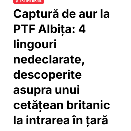
ȘTIRI INTERNE
Captură de aur la
PTF Albița: 4
lingouri
nedeclarate,
descoperite
asupra unui
cetățean britanic
la intrarea în țară