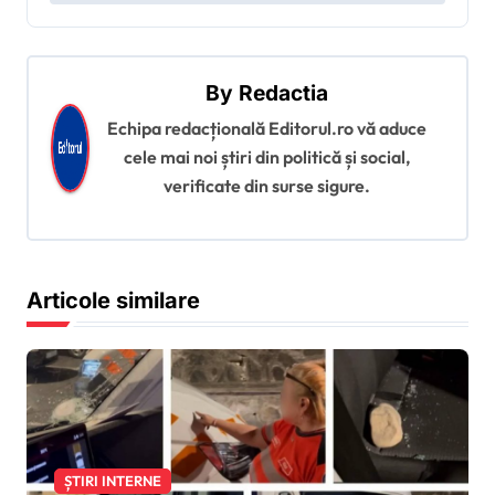
a
r
e
By
Redactia
î
Echipa redacțională Editorul.ro vă aduce
n
cele mai noi știri din politică și social,
a
verificate din surse sigure.
r
t
i
Articole similare
c
o
l
e
ȘTIRI INTERNE