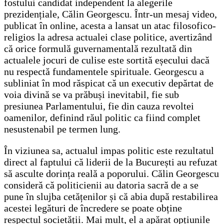
fostului candidat independent la alegerile
prezidențiale, Călin Georgescu. Într-un mesaj video,
publicat în online, acesta a lansat un atac filosofico-
religios la adresa actualei clase politice, avertizând
că orice formulă guvernamentală rezultată din
actualele jocuri de culise este sortită eșecului dacă
nu respectă fundamentele spirituale. Georgescu a
subliniat în mod răspicat că un executiv depărtat de
voia divină se va prăbuși inevitabil, fie sub
presiunea Parlamentului, fie din cauza revoltei
oamenilor, definind răul politic ca fiind complet
nesustenabil pe termen lung.
În viziunea sa, actualul impas politic este rezultatul
direct al faptului că liderii de la București au refuzat
să asculte dorința reală a poporului. Călin Georgescu
consideră că politicienii au datoria sacră de a se
pune în slujba cetățenilor și că abia după restabilirea
acestei legături de încredere se poate obține
respectul societății. Mai mult, el a apărat opțiunile