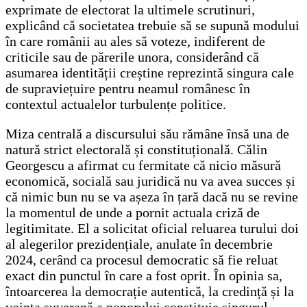
exprimate de electorat la ultimele scrutinuri,
explicând că societatea trebuie să se supună modului
în care românii au ales să voteze, indiferent de
criticile sau de părerile unora, considerând că
asumarea identității creștine reprezintă singura cale
de supraviețuire pentru neamul românesc în
contextul actualelor turbulențe politice.
Miza centrală a discursului său rămâne însă una de
natură strict electorală și constituțională. Călin
Georgescu a afirmat cu fermitate că nicio măsură
economică, socială sau juridică nu va avea succes și
că nimic bun nu se va așeza în țară dacă nu se revine
la momentul de unde a pornit actuala criză de
legitimitate. El a solicitat oficial reluarea turului doi
al alegerilor prezidențiale, anulate în decembrie
2024, cerând ca procesul democratic să fie reluat
exact din punctul în care a fost oprit. În opinia sa,
întoarcerea la democrație autentică, la credință și la
voința suverană a poporului constituie singurul