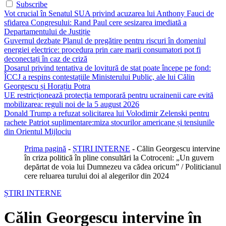
Subscribe
Vot crucial în Senatul SUA privind acuzarea lui Anthony Fauci de
sfidarea Congresului: Rand Paul cere sesizarea imediată a
Departamentului de Justiție
Guvernul dezbate Planul de pregătire pentru riscuri în domeniul
energiei electrice: procedura prin care marii consumatori pot fi
deconectați în caz de criză
Dosarul privind tentativa de lovitură de stat poate începe pe fond:
ÎCCJ a respins contestațiile Ministerului Public, ale lui Călin
Georgescu și Horațiu Potra
UE restricționează protecția temporară pentru ucrainenii care evită
mobilizarea: reguli noi de la 5 august 2026
Donald Trump a refuzat solicitarea lui Volodimir Zelenski pentru
rachete Patriot suplimentare:miza stocurilor americane și tensiunile
din Orientul Mijlociu
Prima pagină
-
ȘTIRI INTERNE
-
Călin Georgescu intervine
în criza politică în pline consultări la Cotroceni: „Un guvern
depărtat de voia lui Dumnezeu va cădea oricum” / Politicianul
cere reluarea turului doi al alegerilor din 2024
ȘTIRI INTERNE
Călin Georgescu intervine în