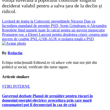
deziderat valabil pentru a salva țara de la declin și
ridicol.
Navigare
Lovitură de teatru la Cotroceni: președintele Nicușor Dan va
încredința mandatul de premier PSD, Sorin Grindeanu și Alexandru
în
Rogobete fiind numele luate în calcul pentru un guvern monocolor
articole
Propunere-șoc a Elenei Lasconi pentru depășirea crizei: crearea unui
guvern de coaliție PNL-USR-AUR și izolarea totală a PSD
By
Redactia
Echipa redacțională Editorul.ro vă aduce cele mai noi știri din
politică și social, verificate din surse sigure.
Articole similare
ȘTIRI INTERNE
Guvernul dezbate Planul de pregătire pentru riscuri în
domeniul energiei electrice: procedura prin care marii
consumatori pot fi deconectați în caz de criză