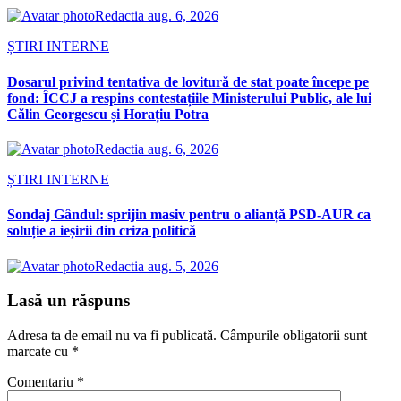
Redactia
aug. 6, 2026
ȘTIRI INTERNE
Dosarul privind tentativa de lovitură de stat poate începe pe
fond: ÎCCJ a respins contestațiile Ministerului Public, ale lui
Călin Georgescu și Horațiu Potra
Redactia
aug. 6, 2026
ȘTIRI INTERNE
Sondaj Gândul: sprijin masiv pentru o alianță PSD-AUR ca
soluție a ieșirii din criza politică
Redactia
aug. 5, 2026
Lasă un răspuns
Adresa ta de email nu va fi publicată.
Câmpurile obligatorii sunt
marcate cu
*
Comentariu
*