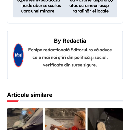
v
ția de abuz sexual as
atac ucrainean asup
upra unei minore
ra rafinăriei locale
i
g
a
By
Redactia
r
Echipa redacțională Editorul.ro vă aduce
e
cele mai noi știri din politică și social,
î
verificate din surse sigure.
n
a
r
Articole similare
t
i
c