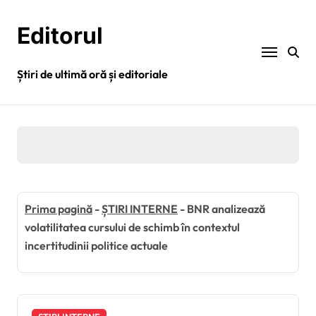
Sari
la
Editorul
conținut
Știri de ultimă oră și editoriale
Prima pagină
-
ȘTIRI INTERNE
-
BNR analizează
volatilitatea cursului de schimb în contextul
incertitudinii politice actuale