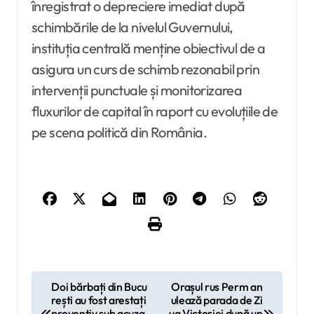
înregistrat o depreciere imediat după
schimbările de la nivelul Guvernului,
instituția centrală menține obiectivul de a
asigura un curs de schimb rezonabil prin
intervenții punctuale și monitorizarea
fluxurilor de capital în raport cu evoluțiile de
pe scena politică din România.
N
Doi bărbați din Bucu
Orașul rus Perm an
rești au fost arestați
ulează parada de Zi
a
preventiv sub acuza
ua Victoriei după un