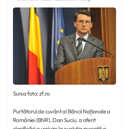
Sursa foto: zf.ro
Purtătorul de cuvânt al Băncii Naționale a
României (BNR), Dan Suciu, a oferit
clarificări cu privire la evoluția recentă a