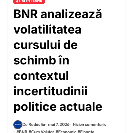
ȘTIRI INTERNE
BNR analizează
volatilitatea
cursului de
schimb în
contextul
incertitudinii
politice actuale
De Redactia
mai 7, 2026
Niciun comentariu
#
BNR
#
Curs Valutar
#
Economic
#
Finanțe