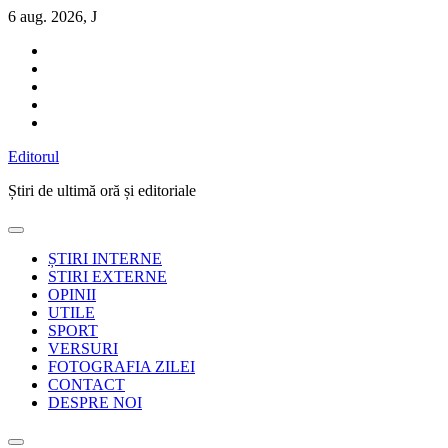
Sari
6 aug. 2026, J
la
conținut
Editorul
Știri de ultimă oră și editoriale
ȘTIRI INTERNE
STIRI EXTERNE
OPINII
UTILE
SPORT
VERSURI
FOTOGRAFIA ZILEI
CONTACT
DESPRE NOI