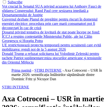
Subscribe
Vot crucial în Senatul SUA privind acuzarea lui Anthony Fauci de
sfidarea Congresului: Rand Paul cere sesizarea imediată a
Departamentului de Justiție
Guvernul dezbate Planul de pregătire pentru riscuri în domeniul
energiei electrice: procedura prin care marii consumatori pot fi
deconectați în caz de criză
Dosarul privind tentativa de lovitură de stat poate începe pe fond:
ÎCCJ a respins contestațiile Ministerului Public, ale lui Călin
Georgescu și Horațiu Potra
UE restricționează protecția temporară pentru ucrainenii care evită
mobilizarea: reguli noi de la 5 august 2026
Donald Trump a refuzat solicitarea lui Volodimir Zelenski pentru
rachete Patriot suplimentare:miza stocurilor americane și tensiunile
din Orientul Mijlociu
Prima pagină
-
ȘTIRI INTERNE
-
Axa Cotroceni – USR în
martie 2026: semnificația întâlnirilor săptămânale dintre
Dominic Fritz și Nicușor Dan
ȘTIRI INTERNE
Axa Cotroceni – USR în martie