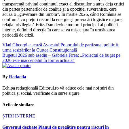
transparență privind conținutul exact al discuțiilor a atras deja critici
din partea partenerilor de coaliție și a opoziției suveraniste, care
acuză o „guvernare din umbră”. În martie 2026, când România se
confruntă cu prețuri record la energie și provocări logistice majore,
relația privilegiată Fritz-Dan devine motorul principal al politicii
interne, definind direcția în care se va mișca țara în următoarea
perioadă de criză.
Navigare
Vlad Gheorghe acuză Avocatul Poporului de partizanat politic în
urma sesizărilor la Curtea Constituțională
în
Bugetul 2026 sub asediu – Gabriela Firea: „Proiectul de buget pe
articole
2026 este inacceptabil în forma actuală”
By
Redactia
Echipa redacțională Editorul.ro vă aduce cele mai noi știri din
politică și social, verificate din surse sigure.
Articole similare
ȘTIRI INTERNE
Guvernul dezbate Planul de pregătire pentru riscuri în