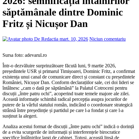
2026: semnificația întâlnirilor
săptămânale dintre Dominic
Fritz și Nicușor Dan
De Redactia
mart. 10, 2026
Niciun comentariu
Sursa foto: adevarul.ro
Într-o dezvăluire surprinzătoare făcută luni, 9 martie 2026,
președintele USR și primarul Timișoarei, Dominic Fritz, a confirmat
existența unui canal de comunicare direct și constant cu președintele
României, Nicușor Dan. Conform declarațiilor sale, cei doi lideri se
întâlnesc „cam o dată pe săptămână” la Palatul Cotroceni pentru
discuții „între patru ochi”, acoperind toate temele majore ale zilei.
Această informație schimbă radical percepția asupra jocurilor de
putere de la vârful statului român, indicând o coordonare strategică
strânsă între președinție și partidul pe care l-a fondat și care l-a
susținut la alegeri.
Analiza acestui format de discuții „între patru ochi” indică o dorință
de a evita scurgerile de informații și interferențele birocratice
specifice întâlnirilor largi de cabinet. Totuși, această lipsă de