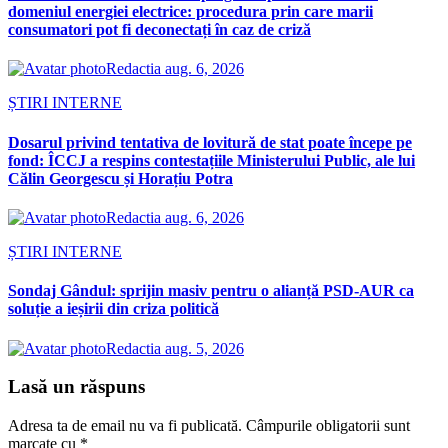
domeniul energiei electrice: procedura prin care marii
consumatori pot fi deconectați în caz de criză
Redactia
aug. 6, 2026
ȘTIRI INTERNE
Dosarul privind tentativa de lovitură de stat poate începe pe
fond: ÎCCJ a respins contestațiile Ministerului Public, ale lui
Călin Georgescu și Horațiu Potra
Redactia
aug. 6, 2026
ȘTIRI INTERNE
Sondaj Gândul: sprijin masiv pentru o alianță PSD-AUR ca
soluție a ieșirii din criza politică
Redactia
aug. 5, 2026
Lasă un răspuns
Adresa ta de email nu va fi publicată.
Câmpurile obligatorii sunt
marcate cu
*