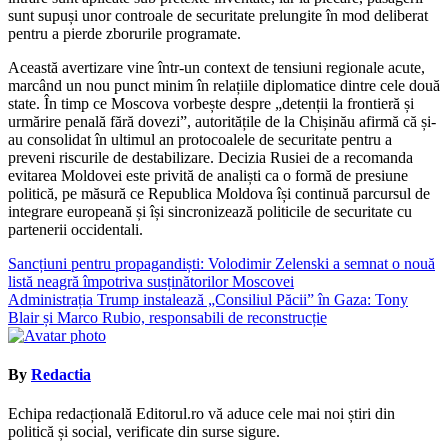
sunt supuși unor controale de securitate prelungite în mod deliberat
pentru a pierde zborurile programate.
Această avertizare vine într-un context de tensiuni regionale acute,
marcând un nou punct minim în relațiile diplomatice dintre cele două
state. În timp ce Moscova vorbește despre „detenții la frontieră și
urmărire penală fără dovezi”, autoritățile de la Chișinău afirmă că și-
au consolidat în ultimul an protocoalele de securitate pentru a
preveni riscurile de destabilizare. Decizia Rusiei de a recomanda
evitarea Moldovei este privită de analiști ca o formă de presiune
politică, pe măsură ce Republica Moldova își continuă parcursul de
integrare europeană și își sincronizează politicile de securitate cu
partenerii occidentali.
Navigare
Sancțiuni pentru propagandiști: Volodimir Zelenski a semnat o nouă
listă neagră împotriva susținătorilor Moscovei
în
Administrația Trump instalează „Consiliul Păcii” în Gaza: Tony
articole
Blair și Marco Rubio, responsabili de reconstrucție
By
Redactia
Echipa redacțională Editorul.ro vă aduce cele mai noi știri din
politică și social, verificate din surse sigure.