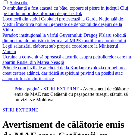
Subscribe
O ambulanță a fost atacată cu bâte, topoare și pietre în județul Cluj
pe fondul unor dezinformări de pe TikTok
Locuitorii din sudul Capitalei protestează la Garda Națională de
Mediu împotriva poluării generate de depozitul de deșeuri de la
Vidra
Paradox instituțional la vârful Guvernului: Dragoș Pîslaru solicită
din postura de ministru interimar al MIPE modificarea proiectului
Legii salarizării elaborat sub propria coordonare la Ministerul
Muncii
Ucraina a convenit să oprească atacurile asupra petrolierelor care nu
aparțin Rusiei din Marea Neagră
Primele concluzii ale anchetei de la Kardam: explozia dronei nu a
creat cratere adânci, dar ridică suspiciuni privind un posibil atac
asupra infrastructurii critice
Prima pagină
-
STIRI EXTERNE
-
Avertisment de călătorie
emis de MAE rus: Cetățenii cu pașapoarte rusești, sfătuiți să
nu viziteze Moldova
STIRI EXTERNE
Avertisment de călătorie emis