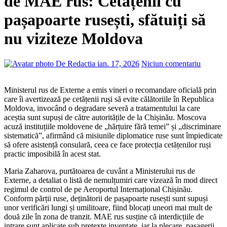
de MAE rus: Cetățenii cu
pașapoarte rusești, sfătuiți să
nu viziteze Moldova
De Redactia
ian. 17, 2026
Niciun comentariu
Ministerul rus de Externe a emis vineri o recomandare oficială prin
care îi avertizează pe cetățenii ruși să evite călătoriile în Republica
Moldova, invocând o degradare severă a tratamentului la care
aceștia sunt supuși de către autoritățile de la Chișinău. Moscova
acuză instituțiile moldovene de „hărțuire fără temei” și „discriminare
sistematică”, afirmând că misiunile diplomatice ruse sunt împiedicate
să ofere asistență consulară, ceea ce face protecția cetățenilor ruși
practic imposibilă în acest stat.
Maria Zaharova, purtătoarea de cuvânt a Ministerului rus de
Externe, a detaliat o listă de nemulțumiri care vizează în mod direct
regimul de control de pe Aeroportul Internațional Chișinău.
Conform părții ruse, deținătorii de pașapoarte rusești sunt supuși
unor verificări lungi și umilitoare, fiind blocați uneori mai mult de
două zile în zona de tranzit. MAE rus susține că interdicțiile de
intrare sunt aplicate sub pretexte inventate, iar la plecare, pasagerii