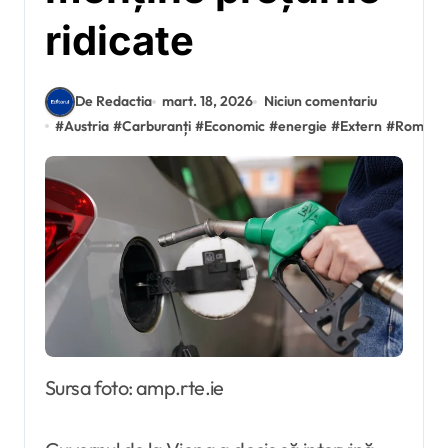
ridicate
De Redactia
mart. 18, 2026
Niciun comentariu
#
Austria
#
Carburanți
#
Economic
#
energie
#
Extern
#
Români
Sursa foto: amp.rte.ie