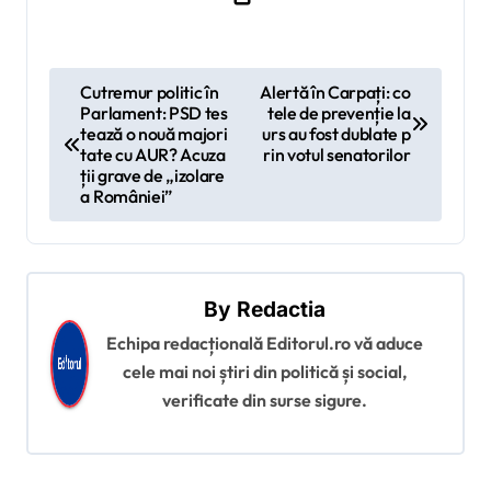
N
Cutremur politic în
Alertă în Carpați: co
Parlament: PSD tes
tele de prevenție la
a
tează o nouă majori
urs au fost dublate p
v
tate cu AUR? Acuza
rin votul senatorilor
ții grave de „izolare
i
a României”
g
a
r
By
Redactia
e
Echipa redacțională Editorul.ro vă aduce
î
cele mai noi știri din politică și social,
verificate din surse sigure.
n
a
r