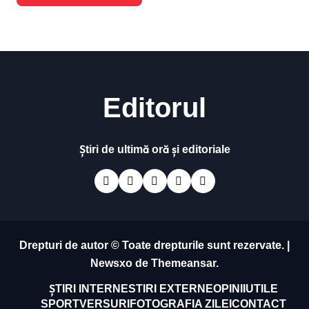
Editorul
Știri de ultimă oră și editoriale
Drepturi de autor © Toate drepturile sunt rezervate.
|
Newsxo
de
Themeansar
.
ȘTIRI INTERNE
STIRI EXTERNE
OPINII
UTILE
SPORT
VERSURI
FOTOGRAFIA ZILEI
CONTACT