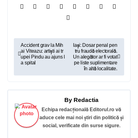
N
Accident grav la Mih
Iași: Dosar penal pen
ai Viteazu: artiști ai tr
tru fraudă electorală.
a
upei Pindu au ajuns l
Un alegător ar fi votat
v
a spital
pe liste suplimentare
în altă localitate.
i
g
a
By
Redactia
r
Echipa redacțională Editorul.ro vă
e
aduce cele mai noi știri din politică și
î
social, verificate din surse sigure.
n