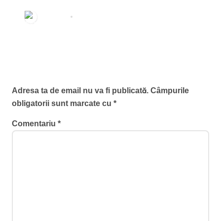
București: Carmen Șerban
susține că a căzut cu mașina în
Redactia
aug. 7, 2026
craterul format de o surpare de
carosabil
Lasă un răspuns
Adresa ta de email nu va fi publicată.
Câmpurile
obligatorii sunt marcate cu
*
Comentariu
*