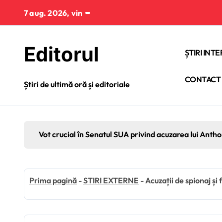
Sari
7 aug. 2026, vin
la
conținut
Editorul
ȘTIRI INT
CONTACT
Știri de ultimă oră și editoriale
Vot crucial în Senatul SUA privind acuzarea lui Anth
Prima pagină
-
STIRI EXTERNE
-
Acuzații de spionaj și