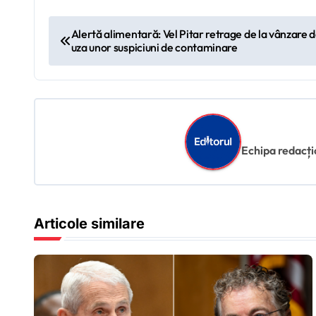
N
Alertă alimentară: Vel Pitar retrage de la vânzare 
uza unor suspiciuni de contaminare
a
v
i
g
Echipa redacțion
a
r
Articole similare
e
î
n