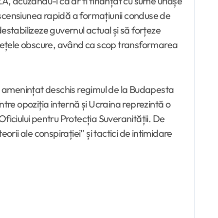
ZA, acuzându-l că ar fi finanțat cu sume uriașe
ă ascensiunea rapidă a formațiunii conduse de
estabilizeze guvernul actual și să forțeze
n rețele obscure, având ca scop transformarea
a amenințat deschis regimul de la Budapesta
ntre opoziția internă și Ucraina reprezintă o
ficiului pentru Protecția Suveranității. De
rii ale conspirației” și tactici de intimidare