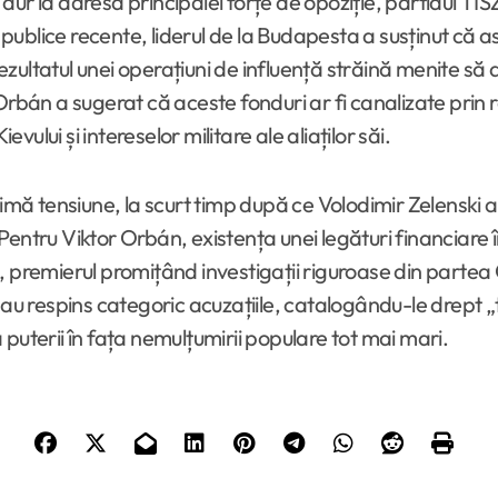
ur la adresa principalei forțe de opoziție, partidul TIS
ii publice recente, liderul de la Budapesta a susținut c
ultatul unei operațiuni de influență străină menite să d
 Orbán a sugerat că aceste fonduri ar fi canalizate pri
evului și intereselor militare ale aliaților săi.
ă tensiune, la scurt timp după ce Volodimir Zelenski 
entru Viktor Orbán, existența unei legături financiare î
 premierul promițând investigații riguroase din partea O
au respins categoric acuzațiile, catalogându-le drept „teo
puterii în fața nemulțumirii populare tot mai mari.