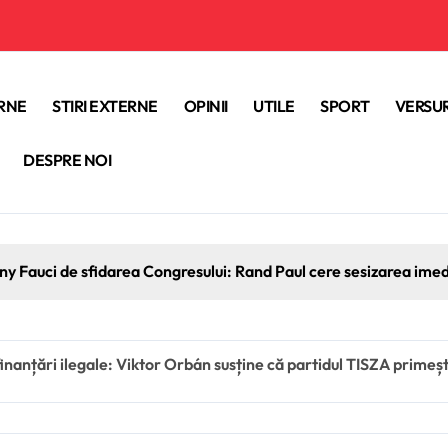
ERNE
STIRI EXTERNE
OPINII
UTILE
SPORT
VERSUR
DESPRE NOI
ony Fauci de sfidarea Congresului: Rand Paul cere sesizarea ime
 finanțări ilegale: Viktor Orbán susține că partidul TISZA prime