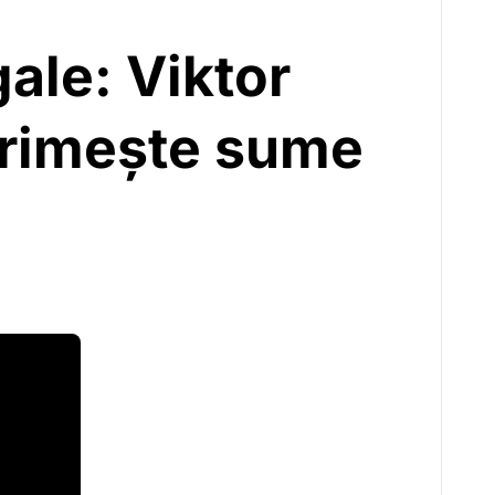
gale: Viktor
primește sume