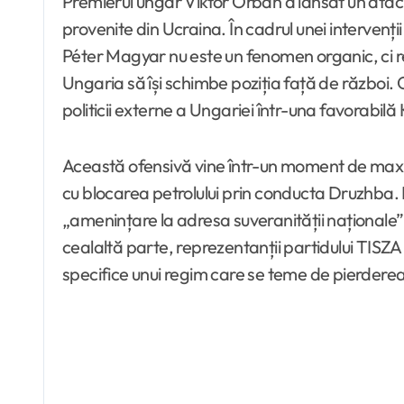
Premierul ungar Viktor Orbán a lansat un atac d
provenite din Ucraina. În cadrul unei intervenț
Péter Magyar nu este un fenomen organic, ci rez
Ungaria să își schimbe poziția față de război.
politicii externe a Ungariei într-una favorabilă Ki
Această ofensivă vine într-un moment de maxim
cu blocarea petrolului prin conducta Druzhba. P
„amenințare la adresa suveranității naționale”,
cealaltă parte, reprezentanții partidului TISZA 
specifice unui regim care se teme de pierderea 