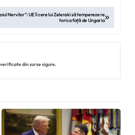
iul Nervilor”: UE îi cere lui Zelenski să tempereze re
torica față de Ungaria
 verificate din surse sigure.