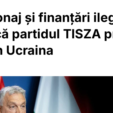
naj și finanțări ile
că partidul TISZA 
n Ucraina