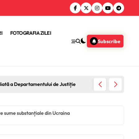
I
FOTOGRAFIA ZILEI
Subscribe
diată a Departamentului de Justiție
Guvernu
ște sume substanțiale din Ucraina