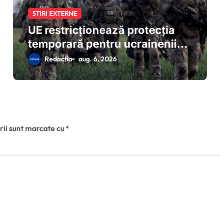
STIRI EXTERNE
UE restricționează protecția
temporară pentru ucrainenii
care evită mobilizarea: reguli
Redactia
aug. 6, 2026
noi de la 5 august 2026
rii sunt marcate cu
*