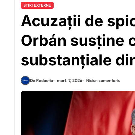
STIRI EXTERNE
Acuzații de spio
Orbán susține 
substanțiale di
De Redactia
mart. 7, 2026
Niciun comentariu