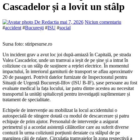
Cascadelor și a lovit un stâlp
De Redactia
mai 7, 2026
Niciun comentariu
#
accident
#
București
#
ISU
#
social
Sursa foto: stiripesurse.ro
Un incident grav a avut loc joi după-amiază în Capitală, pe strada
Valea Cascadelor, unde un tramvai a ieșit de pe șine și a intrat în
coliziune cu un stâlp de susținere a rețelei electrice. În momentul
impactului, în interiorul garniturii de transport se aflau aproximativ
20 de pasageri. Potrivit datelor furnizate de Inspectoratul pentru
Situații de Urgență București-Ilfov (ISU B-IF), șase persoane au fost
evaluate medical la fața locului, iar patru dintre acestea au necesitat
transportul la unități spitalicești pentru investigații suplimentare și
tratament de specialitate.
Echipele de intervenție au mobilizat la locul accidentului o
autospecială de stingere dotată cu modul de descarcerare și patru
echipaje de prim ajutor. Personalul de intervenție a asigurat
perimetrul și a acordat asistență călătorilor care au suferit diverse
contuzii în urma coliziunii porțiunii deraiate cu stâlpul de pe
marginea căii de rulare. Circulația tramvaielor în zona respectivă a