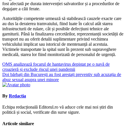
fost afectată pe durata intervenției salvatorilor și a procedurilor de
degajare a căii ferate.
Autoritățile competente urmează să stabilească cauzele exacte care
au dus la deraierea tramvaiului, fiind luate în calcul atât starea
infrastructurii de rulare, cât și posibile defecțiuni tehnice ale
garniturii. Până la finalizarea cercetărilor, reprezentanții societății de
transport nu au oferit detalii suplimentare privind vechimea
vehiculului implicat sau istoricul de mentenanță al acestuia.
Victimele transportate la spital sunt în prezent sub supraveghere
medicală, starea lor fiind monitorizată de personalul de urgență.
Navigare
OMS analizează focarul de hantavirus depistat pe o navă de
croazieră și exclude riscul unei pandemii
în
Doi bărbați din București au fost arestați preventiv sub acuzația de
articole
abuz sexual asupra unei minore
By
Redactia
Echipa redacțională Editorul.ro vă aduce cele mai noi știri din
politică și social, verificate din surse sigure.
Articole similare