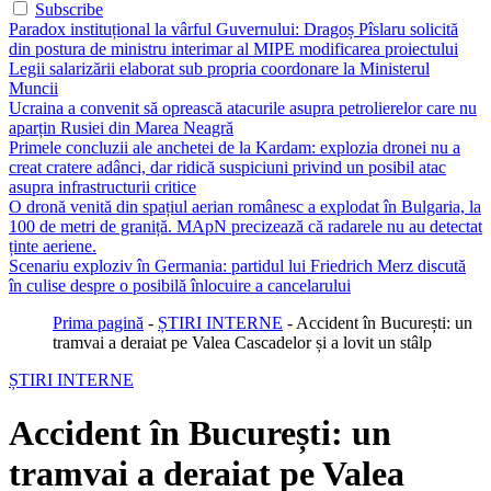
Subscribe
Paradox instituțional la vârful Guvernului: Dragoș Pîslaru solicită
din postura de ministru interimar al MIPE modificarea proiectului
Legii salarizării elaborat sub propria coordonare la Ministerul
Muncii
Ucraina a convenit să oprească atacurile asupra petrolierelor care nu
aparțin Rusiei din Marea Neagră
Primele concluzii ale anchetei de la Kardam: explozia dronei nu a
creat cratere adânci, dar ridică suspiciuni privind un posibil atac
asupra infrastructurii critice
O dronă venită din spațiul aerian românesc a explodat în Bulgaria, la
100 de metri de graniță. MApN precizează că radarele nu au detectat
ținte aeriene.
Scenariu exploziv în Germania: partidul lui Friedrich Merz discută
în culise despre o posibilă înlocuire a cancelarului
Prima pagină
-
ȘTIRI INTERNE
-
Accident în București: un
tramvai a deraiat pe Valea Cascadelor și a lovit un stâlp
ȘTIRI INTERNE
Accident în București: un
tramvai a deraiat pe Valea