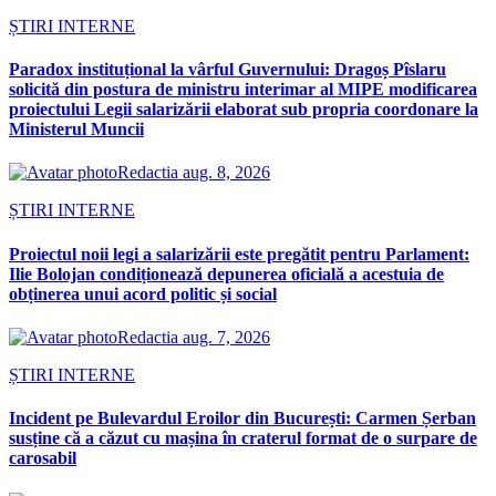
ȘTIRI INTERNE
Paradox instituțional la vârful Guvernului: Dragoș Pîslaru
solicită din postura de ministru interimar al MIPE modificarea
proiectului Legii salarizării elaborat sub propria coordonare la
Ministerul Muncii
Redactia
aug. 8, 2026
ȘTIRI INTERNE
Proiectul noii legi a salarizării este pregătit pentru Parlament:
Ilie Bolojan condiționează depunerea oficială a acestuia de
obținerea unui acord politic și social
Redactia
aug. 7, 2026
ȘTIRI INTERNE
Incident pe Bulevardul Eroilor din București: Carmen Șerban
susține că a căzut cu mașina în craterul format de o surpare de
carosabil