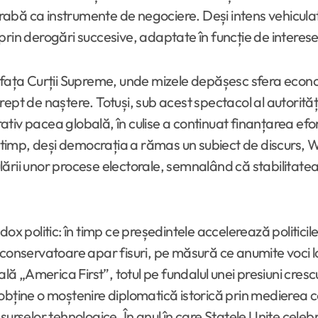
egrabă ca instrumente de negociere. Deși intens vehicula
prin derogări succesive, adaptate în funcție de intere
n fața Curții Supreme, unde mizele depășesc sfera econo
pt de naștere. Totuși, sub acest spectacol al autorității
arativ pacea globală, în culise a continuat finanțarea efo
și timp, deși democrația a rămas un subiect de discurs, 
lării unor procese electorale, semnalând că stabilitat
dox politic: în timp ce președintele accelerează politici
rii conservatoare apar fisuri, pe măsură ce anumite voci l
ală „America First”, totul pe fundalul unei presiuni cresc
obține o moștenire diplomatică istorică prin medierea c
esurselor tehnologice. În anul în care Statele Unite cel