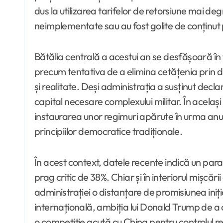
dus la utilizarea tarifelor de retorsiune mai d
neimplementate sau au fost golite de conținut 
Bătălia centrală a acestui an se desfășoară î
precum tentativa de a elimina cetățenia prin dre
și realitate. Deși administrația a susținut decl
capital necesare complexului militar. În acela
instaurarea unor regimuri apărute în urma anu
principiilor democratice tradiționale.
În acest context, datele recente indică un para
prag critic de 38%. Chiar și în interiorul mișcă
administrației o distanțare de promisiunea iniți
internațională, ambiția lui Donald Trump de a 
o competiție acută cu China pentru controlul r