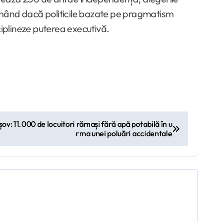
inând dacă politicile bazate pe pragmatism
iplineze puterea executivă.
șov: 11.000 de locuitori rămași fără apă potabilă în u
rma unei poluări accidentale