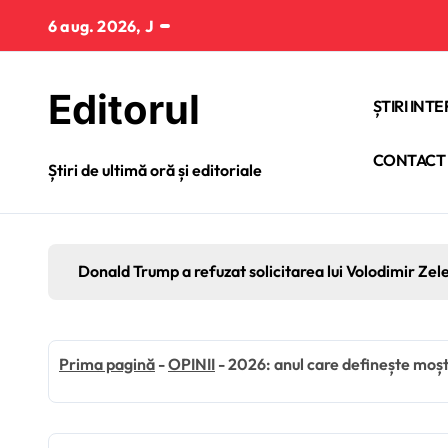
Sari
6 aug. 2026, J
la
conținut
Editorul
ȘTIRI INT
CONTACT
Știri de ultimă oră și editoriale
Donald Trump a refuzat solicitarea lui Volodimir Zel
Prima pagină
-
OPINII
-
2026: anul care definește moș