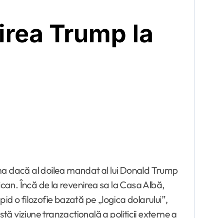
irea Trump la
ina dacă al doilea mandat al lui Donald Trump
an. Încă de la revenirea sa la Casa Albă,
pid o filozofie bazată pe „logica dolarului”,
tă viziune tranzacțională a politicii externe a