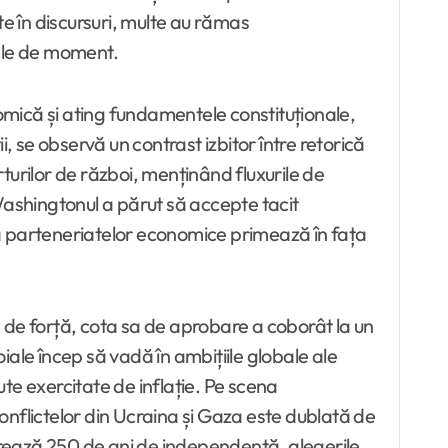
te în discursuri, multe au rămas
sele de moment.
mică și ating fundamentele constituționale,
, se observă un contrast izbitor între retorică
rturilor de război, menținând fluxurile de
Washingtonul a părut să accepte tacit
ea parteneriatelor economice primează în fața
le de forță, cota sa de aprobare a coborât la un
oiale încep să vadă în ambițiile globale ale
ute exercitate de inflație. Pe scena
onflictelor din Ucraina și Gaza este dublată de
ebrează 250 de ani de independență, alegerile