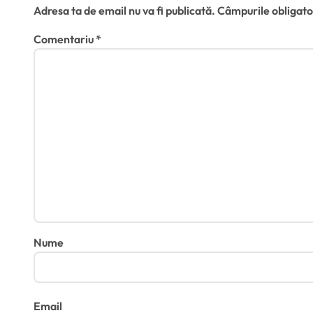
l
Adresa ta de email nu va fi publicată.
Câmpurile obligato
e
Comentariu
*
Nume
Email