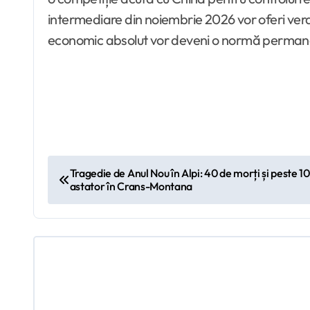
intermediare din noiembrie 2026 vor oferi ver
economic absolut vor deveni o normă permanent
N
Tragedie de Anul Nou în Alpi: 40 de morți și peste 10
astator în Crans-Montana
a
v
i
g