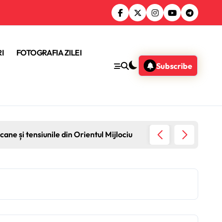
I
FOTOGRAFIA ZILEI
Subscribe
ane și tensiunile din Orientul Mijlociu
Sondaj 