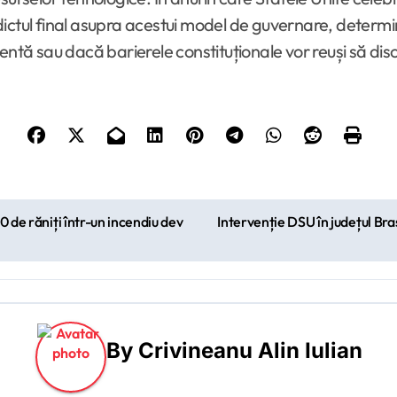
dictul final asupra acestui model de guvernare, determ
ă sau dacă barierele constituționale vor reuși să disc
0 de răniți într-un incendiu dev
Intervenție DSU în județul Bra
By
Crivineanu Alin Iulian