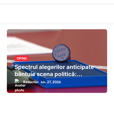
OPINII
Spectrul alegerilor anticipate
bântuie scena politică:
scenariul deblocării crizei prin
Redactia
iun. 27, 2026
dizolvarea Parlamentului
prinde contur după eșecul
negocierilor de la Cotroceni