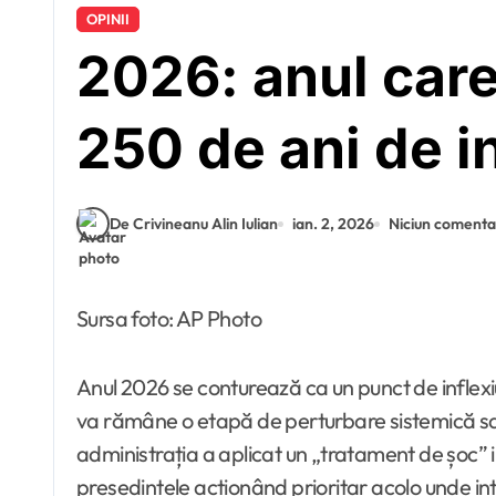
OPINII
2026: anul car
250 de ani de 
De Crivineanu Alin Iulian
ian. 2, 2026
Niciun comenta
Sursa foto: AP Photo
Anul 2026 se conturează ca un punct de inflex
va rămâne o etapă de perturbare sistemică sau
administrația a aplicat un „tratament de șoc” in
președintele acționând prioritar acolo unde inte