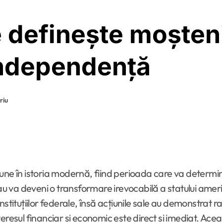
e definește moșten
independență
riu
iune în istoria modernă, fiind perioada care va determ
 va deveni o transformare irevocabilă a statului americ
stituțiilor federale, însă acțiunile sale au demonstrat ra
resul financiar și economic este direct și imediat. Aceas