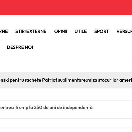
ERNE
STIRI EXTERNE
OPINII
UTILE
SPORT
VERSUR
DESPRE NOI
enski pentru rachete Patriot suplimentare:miza stocurilor americ
tenirea Trump la 250 de ani de independență