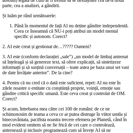
absolut) legată de cum ar fi trebuit sa se desfășoare cea de-a doua
parte, cea a analizei, a gândirii.
Și luăm pe rând următoarele:
Până în momentul de față AI nu deține gândire independentă.
Ceea ce înseamnă că NU-i poți atribui un model mental
specific și autonom. Corect?
2. AI este creat și gestionat de…????? Oameni?
3. AI este (conform declarației „sale”) „un model de limbaj antrenat
să înțeleagă și să genereze text, să ofere explicații, să sintetizeze
informații și să susțină conversații – toate astea pe baza unui set vast
de date învățate anterior”. De la cine?
4. Pentru că nu cred că o dată este suficient, repet: AI nu este în
zilele noastre o entitate cu conștiință proprie, voință, emoție sau
gândire critică specific umană. Este ceva creat și controlat de OM.
Corect?
Și acum, întrebarea mea către cei 100 de români: de ce ne
schimonosim de teama a ceva ce ar putea distruge în viitor umila și
binecuvântata, pacifista noastra trecere efemera pe Planetâ, când în
mod evident omitem să ne fie frică de cei care o controlează,
antrenează și inclusiv programează cum să învețe AI să ne