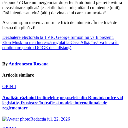
răspundă? Oare nu mergem iar dupa fentă atribuind pietrei lovitura
devastatoare aplicată țestei din traiectorie, uitând cu intenție (unii),
fără intenție sau vină (alții) de vina celui care a aruncat-o?
Asa cum spun mereu… nu-mi e frică de intuneric. Îmi e frică de
bezna din plină zi!
Navigare
Dezbatere electorală la TVR. George Simion nu va fi prezent.
Elon Musk nu mai lucrează regulat la Casa Albă, însă va lucra în
în
continuare pentru DOGE dela distanță
articole
By
Andronescu Roxana
Articole similare
OPINII
Analiză: războiul trotinetelor pe șoselele din România între vid
legislativ, frustrare în trafic și modele internaționale de
reglementare
Redactia
iul. 22, 2026