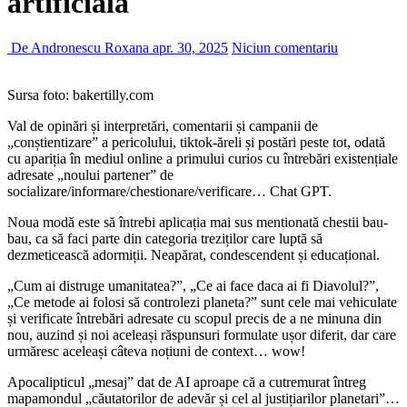
artificială
De Andronescu Roxana
apr. 30, 2025
Niciun comentariu
Sursa foto: bakertilly.com
Val de opinări și interpretări, comentarii și campanii de
„conștientizare” a pericolului, tiktok-ăreli și postări peste tot, odată
cu apariția în mediul online a primului curios cu întrebări existențiale
adresate „noului partener” de
socializare/informare/chestionare/verificare… Chat GPT.
Noua modă este să întrebi aplicația mai sus mentionată chestii bau-
bau, ca să faci parte din categoria treziților care luptă să
dezmeticească adormiții. Neapărat, condescendent și educațional.
„Cum ai distruge umanitatea?”, „Ce ai face daca ai fi Diavolul?”,
„Ce metode ai folosi să controlezi planeta?” sunt cele mai vehiculate
și verificate întrebări adresate cu scopul precis de a ne minuna din
nou, auzind și noi aceleași răspunsuri formulate ușor diferit, dar care
urmăresc aceleași câteva noțiuni de context… wow!
Apocalipticul „mesaj” dat de AI aproape că a cutremurat întreg
mapamondul „căutatorilor de adevăr și cel al justițiarilor planetari”…