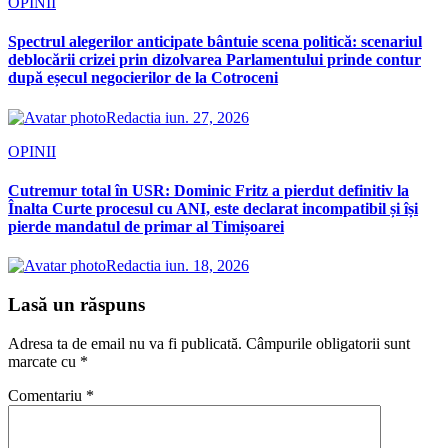
OPINII
Spectrul alegerilor anticipate bântuie scena politică: scenariul
deblocării crizei prin dizolvarea Parlamentului prinde contur
după eșecul negocierilor de la Cotroceni
Redactia
iun. 27, 2026
OPINII
Cutremur total în USR: Dominic Fritz a pierdut definitiv la
Înalta Curte procesul cu ANI, este declarat incompatibil și își
pierde mandatul de primar al Timișoarei
Redactia
iun. 18, 2026
Lasă un răspuns
Adresa ta de email nu va fi publicată.
Câmpurile obligatorii sunt
marcate cu
*
Comentariu
*