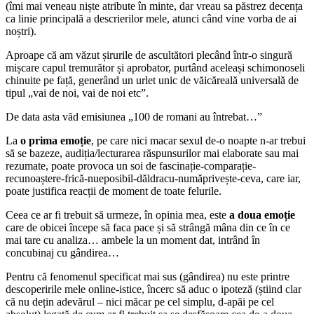
(îmi mai veneau niște atribute în minte, dar vreau sa păstrez decența
ca linie principală a descrierilor mele, atunci când vine vorba de ai
noștri).
Aproape că am văzut șirurile de ascultători plecând într-o singură
mișcare capul tremurător și aprobator, purtând aceleași schimonoseli
chinuite pe față, generând un urlet unic de văicăreală universală de
tipul „vai de noi, vai de noi etc”.
De data asta văd emisiunea „100 de romani au întrebat…”
La
o prima emoție
, pe care nici macar sexul de-o noapte n-ar trebui
să se bazeze, audiția/lecturarea răspunsurilor mai elaborate sau mai
rezumate, poate provoca un soi de fascinație-comparație-
recunoaștere-frică-nueposibil-dăldracu-număprivește-ceva, care iar,
poate justifica reacții de moment de toate felurile.
Ceea ce ar fi trebuit să urmeze, în opinia mea, este
a doua emoție
care de obicei începe să faca pace și să strângă mâna din ce în ce
mai tare cu analiza… ambele la un moment dat, intrând în
concubinaj cu gândirea…
Pentru că fenomenul specificat mai sus (gândirea) nu este printre
descoperirile mele online-istice, încerc să aduc o ipoteză (știind clar
că nu dețin adevărul – nici măcar pe cel simplu, d-apăi pe cel