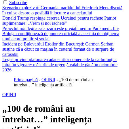
Subscribe
Scenariu exploziv în Germania: partidul lui Friedrich Merz discută
în culise despre o posibilă înlocuire a cancelarului
Donald Trump respinge cererea Ucrainei pentru rachete Patriot
suplimentare: „Vrem și noi rachete”
Proiectul noii legi a salarizării este pregătit pentru Parlament: Ilie
Bolojan condiționează depunerea oficială a acestuia de obținerea
unui acord politic și social
Incident pe Bulevardul Eroilor din București: Carmen Șerban
susține că a căzut cu mașina în craterul format de o surpare de
carosabil
Legea privind plafonarea adaosurilor comerciale la carburanți a
intrat în vigoare: măsurile de urgență valabile până în octombrie
2026
Prima pagină
-
OPINII
-
„100 de români au
întrebat…” inteligența artificială
OPINII
„100 de români au
întrebat…” inteligența