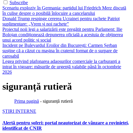
Subscribe
Scenariu exploziv în Germania: partidul lui Friedrich Merz discută
în culise despre o posibilă înlocuire a cancelarului
Donald Trump respinge cererea Ucrainei pentru rachete Patriot
suplimentare: „Vrem și noi rachete”
Proiectul noii legi a salarizării este pregătit pentru Parlament: Ilie
Bolojan condiționează depunerea oficială a acestuia de obținerea
unui acord politic și social
Incident pe Bulevardul Eroilor din București: Carmen Șerban
susține că a căzut cu mașina în craterul format de o surpare de
carosabil
Legea privind plafonarea adaosurilor comerciale la carburanți a
intrat în vigoare: măsurile de urgență valabile până în octombrie
2026
siguranță rutieră
Prima pagină
-
siguranță rutieră
ȘTIRI INTERNE
Alertă pentru șoferi: portal neautorizat de vânzare a rovinietei,
identificat de CNIR