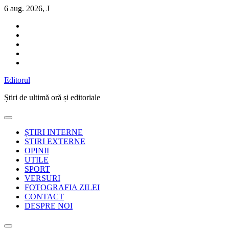
Sari
6 aug. 2026, J
la
conținut
Editorul
Știri de ultimă oră și editoriale
ȘTIRI INTERNE
STIRI EXTERNE
OPINII
UTILE
SPORT
VERSURI
FOTOGRAFIA ZILEI
CONTACT
DESPRE NOI