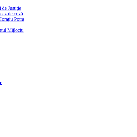
de Justiție
 caz de criză
Horațiu Potra
ntul Mijlociu
r