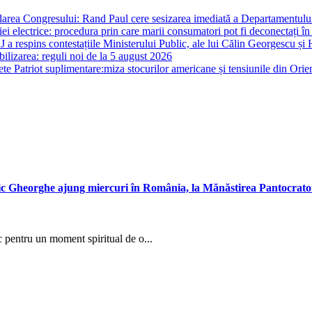
darea Congresului: Rand Paul cere sesizarea imediată a Departamentului 
i electrice: procedura prin care marii consumatori pot fi deconectați în
J a respins contestațiile Ministerului Public, ale lui Călin Georgescu și 
ilizarea: reguli noi de la 5 august 2026
te Patriot suplimentare:miza stocurilor americane și tensiunile din Orie
ic Gheorghe ajung miercuri în România, la Mănăstirea Pantocrato
c pentru un moment spiritual de o...