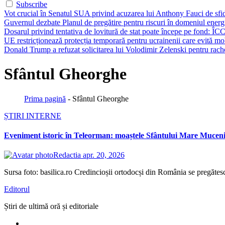
Subscribe
Vot crucial în Senatul SUA privind acuzarea lui Anthony Fauci de sfi
Guvernul dezbate Planul de pregătire pentru riscuri în domeniul energie
Dosarul privind tentativa de lovitură de stat poate începe pe fond: ÎCC
UE restricționează protecția temporară pentru ucrainenii care evită mob
Donald Trump a refuzat solicitarea lui Volodimir Zelenski pentru rache
Sfântul Gheorghe
Prima pagină
-
Sfântul Gheorghe
ȘTIRI INTERNE
Eveniment istoric în Teleorman: moaștele Sfântului Mare Mucen
Redactia
apr. 20, 2026
Sursa foto: basilica.ro Credincioșii ortodocși din România se pregătes
Editorul
Știri de ultimă oră și editoriale