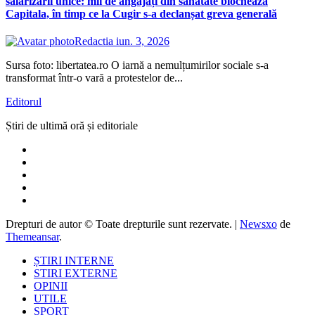
salarizării unice: mii de angajați din sănătate blochează
Capitala, în timp ce la Cugir s-a declanșat greva generală
Redactia
iun. 3, 2026
Sursa foto: libertatea.ro O iarnă a nemulțumirilor sociale s-a
transformat într-o vară a protestelor de...
Editorul
Știri de ultimă oră și editoriale
Drepturi de autor © Toate drepturile sunt rezervate.
|
Newsxo
de
Themeansar
.
ȘTIRI INTERNE
STIRI EXTERNE
OPINII
UTILE
SPORT