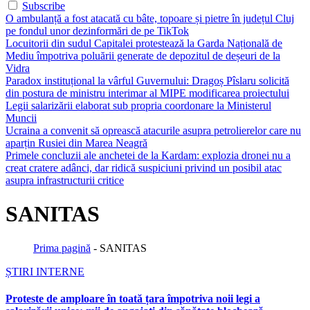
Subscribe
O ambulanță a fost atacată cu bâte, topoare și pietre în județul Cluj
pe fondul unor dezinformări de pe TikTok
Locuitorii din sudul Capitalei protestează la Garda Națională de
Mediu împotriva poluării generate de depozitul de deșeuri de la
Vidra
Paradox instituțional la vârful Guvernului: Dragoș Pîslaru solicită
din postura de ministru interimar al MIPE modificarea proiectului
Legii salarizării elaborat sub propria coordonare la Ministerul
Muncii
Ucraina a convenit să oprească atacurile asupra petrolierelor care nu
aparțin Rusiei din Marea Neagră
Primele concluzii ale anchetei de la Kardam: explozia dronei nu a
creat cratere adânci, dar ridică suspiciuni privind un posibil atac
asupra infrastructurii critice
SANITAS
Prima pagină
-
SANITAS
ȘTIRI INTERNE
Proteste de amploare în toată țara împotriva noii legi a