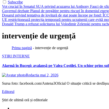
Subscribe
Vot crucial în Senatul SUA privind acuzarea lui Anthony Fauci de sfi
Guvernul dezbate Planul de pregătire pentru riscuri în domeniul energie
Dosarul privind tentativa de lovitură de stat poate începe pe fond: ÎCC
UE restricționează protecția temporară pentru ucrainenii care evită mob
Donald Trump a refuzat solicitarea lui Volodimir Zelenski pentru rache
intervenție de urgență
Prima pagină
-
intervenție de urgență
ȘTIRI INTERNE
Alarmă în Bucegi: avalanșă pe Valea Coștilei. Un schior prins su
Redactia
mai 2, 2026
Sursa foto: facebook.com/Antena3Oficial O situație critică se desfăș
Editorul
Știri de ultimă oră și editoriale