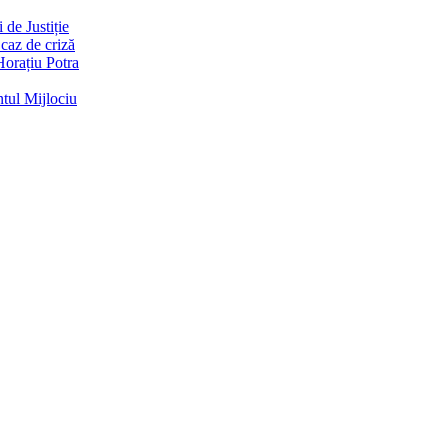
de Justiție
 caz de criză
Horațiu Potra
ntul Mijlociu