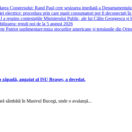
darea Congresului: Rand Paul cere sesizarea imediată a Departamentului 
i electrice: procedura prin care marii consumatori pot fi deconectați în
J a respins contestațiile Ministerului Public, ale lui Călin Georgescu și 
ilizarea: reguli noi de la 5 august 2026
te Patriot suplimentare:miza stocurilor americane și tensiunile din Orie
b zăpadă, angajat al ISU Brașov, a decedat.
oară sâmbătă în Masivul Bucegi, unde o avalanșă...