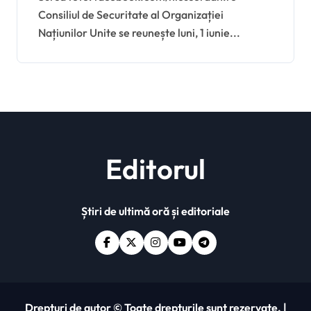
Consiliul de Securitate al Organizației
României, după ce o
Națiunilor Unite se reunește luni, 1 iunie...
dronă rusească a
explodat pe un bloc din
Galați
Editorul
Știri de ultimă oră și editoriale
Drepturi de autor © Toate drepturile sunt rezervate.
|