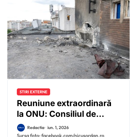
STIRI EXTERNE
Reuniune extraordinară
la ONU: Consiliul de
Securitate se întrunește
Redactia
iun. 1, 2026
de urgență, la cererea
Sursa foto: facebook.com/nicusordan.ro