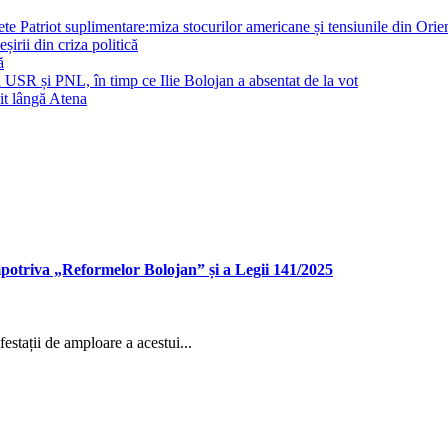
te Patriot suplimentare:miza stocurilor americane și tensiunile din Orie
irii din criza politică
ă
 în USR și PNL, în timp ce Ilie Bolojan a absentat de la vot
nit lângă Atena
împotriva „Reformelor Bolojan” și a Legii 141/2025
festații de amploare a acestui...