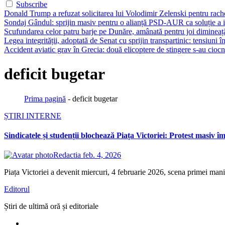
Subscribe
Donald Trump a refuzat solicitarea lui Volodimir Zelenski pentru rache
Sondaj Gândul: sprijin masiv pentru o alianță PSD-AUR ca soluție a ieș
Scufundarea celor patru barje pe Dunăre, amânată pentru joi dimineaț
Legea integrității, adoptată de Senat cu sprijin transpartinic: tensiuni
Accident aviatic grav în Grecia: două elicoptere de stingere s-au cioc
deficit bugetar
Prima pagină
-
deficit bugetar
ȘTIRI INTERNE
Sindicatele și studenții blochează Piața Victoriei: Protest masiv 
Redactia
feb. 4, 2026
Piața Victoriei a devenit miercuri, 4 februarie 2026, scena primei mani
Editorul
Știri de ultimă oră și editoriale