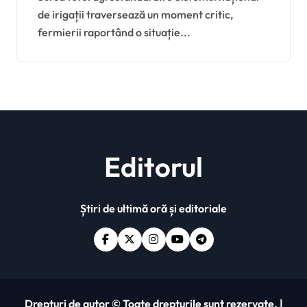
de irigații traversează un moment critic,
demontate din cauza
fermierii raportând o situație...
datoriilor
Editorul
Știri de ultimă oră și editoriale
Drepturi de autor © Toate drepturile sunt rezervate.
|