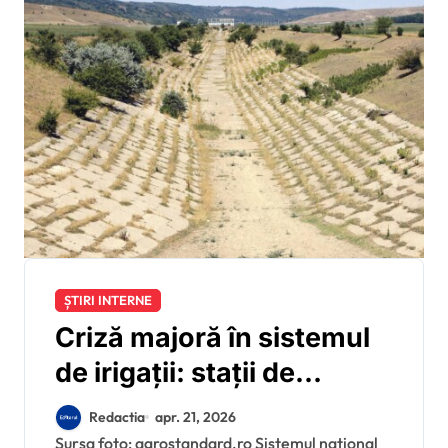
ȘTIRI INTERNE
Criză majoră în sistemul
de irigații: stații de
pompare lăsate fără
Redactia
apr. 21, 2026
curent și transformatoare
Sursa foto: agrostandard.ro Sistemul național