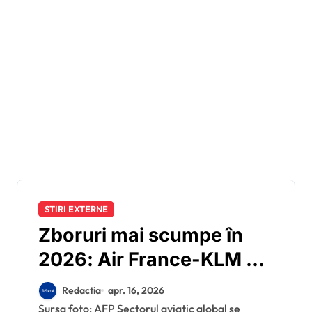
STIRI EXTERNE
Zboruri mai scumpe în
2026: Air France-KLM și
Virgin Atlantic majorează
Redactia
apr. 16, 2026
tarifele din cauza crizei
Sursa foto: AFP Sectorul aviatic global se