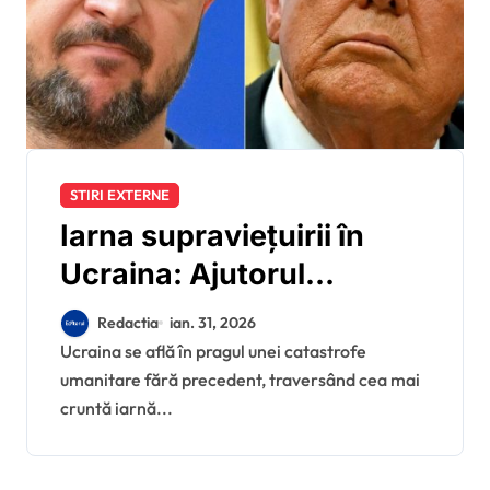
STIRI EXTERNE
Iarna supraviețuirii în
Ucraina: Ajutorul
energetic american,
Redactia
ian. 31, 2026
blocat de birocrația de la
Ucraina se află în pragul unei catastrofe
umanitare fără precedent, traversând cea mai
Washington
cruntă iarnă...