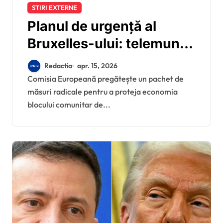
STIRI EXTERNE
Planul de urgență al
Bruxelles-ului: telemuncă
obligatorie și transport
Redactia
apr. 15, 2026
public ieftin pentru a
Comisia Europeană pregătește un pachet de
măsuri radicale pentru a proteja economia
contracara explozia
blocului comunitar de...
prețurilor la energie