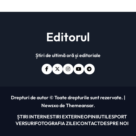
Editorul
Știri de ultimă oră și editoriale
Drepturi de autor © Toate drepturile sunt rezervate.
|
Newsxo
de
Themeansar
.
ȘTIRI INTERNE
STIRI EXTERNE
OPINII
UTILE
SPORT
VERSURI
FOTOGRAFIA ZILEI
CONTACT
DESPRE NOI