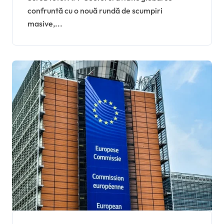
confruntă cu o nouă rundă de scumpiri
combustibililor din
masive,...
Orientul Mijlociu