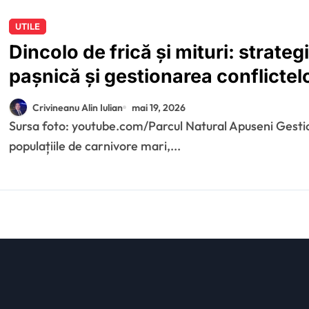
UTILE
Dincolo de frică și mituri: strateg
pașnică și gestionarea conflictelo
și carnivorele mari
Crivineanu Alin Iulian
mai 19, 2026
Sursa foto: youtube.com/Parcul Natural Apuseni Gestionarea relației dintre comunitățile umane și
populațiile de carnivore mari,...