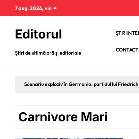
Sari
7 aug. 2026, vin
la
conținut
Editorul
ȘTIRI INT
CONTACT
Știri de ultimă oră și editoriale
Scenariu exploziv în Germania: partidul lui Friedrich 
Carnivore Mari