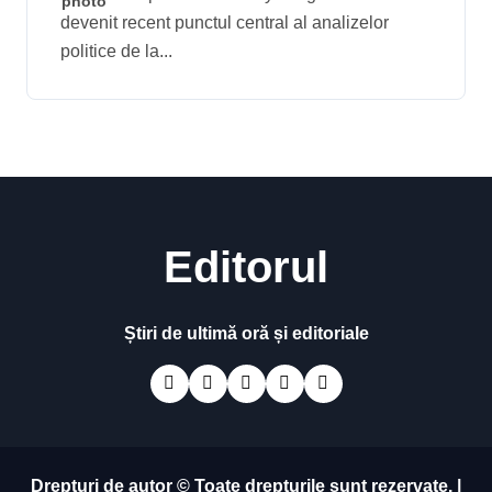
devenit recent punctul central al analizelor
suveranismului, subiecte
politice de la...
de prim-plan în presa
internațională
Editorul
Știri de ultimă oră și editoriale
Drepturi de autor © Toate drepturile sunt rezervate.
|