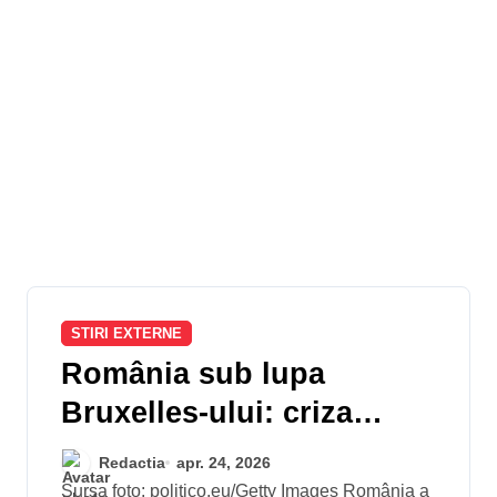
STIRI EXTERNE
România sub lupa
Bruxelles-ului: criza
politică de la București și
Redactia
apr. 24, 2026
ascensiunea
Sursa foto: politico.eu/Getty Images România a