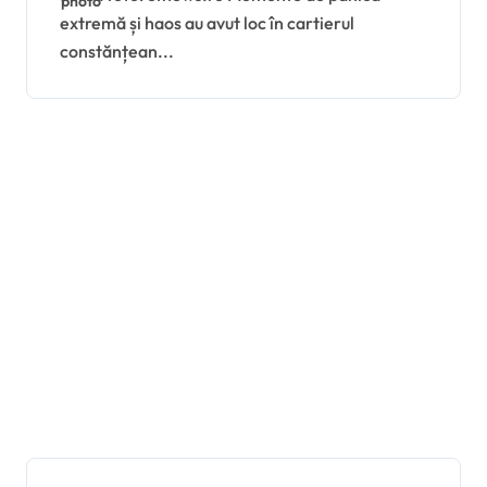
extremă și haos au avut loc în cartierul
accident în lanț pe strada
constănțean...
Dispensarului și
bulevardul Aurel Vlaicu