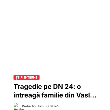
ȘTIRI INTERNE
Tragedie pe DN 24: o
întreagă familie din Vaslui
și-a pierdut viața într-un
Redactia
feb. 10, 2026