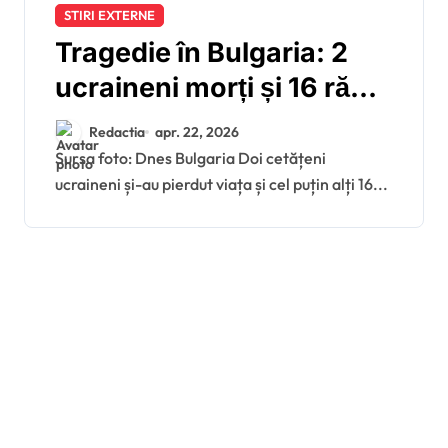
STIRI EXTERNE
Tragedie în Bulgaria: 2
ucraineni morți și 16 răniți
după ce un autobuz s-a
Redactia
apr. 22, 2026
prăbușit într-o râpă la
Sursa foto: Dnes Bulgaria Doi cetățeni
ucraineni și-au pierdut viața și cel puțin alți 16...
granița cu Turcia