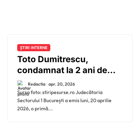
ȘTIRI INTERNE
Toto Dumitrescu,
condamnat la 2 ani de
închisoare cu
Redactia
apr. 20, 2026
suspendare după
Sursa foto: stiripesurse.ro Judecătoria
Sectorului 1 București a emis luni, 20 aprilie
accidentul din Primăverii
2026, o primă...