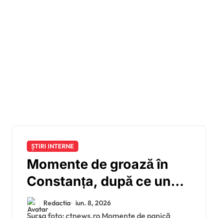
ȘTIRI INTERNE
Momente de groază în
Constanța, după ce un
TIR condus de un șofer
Redactia
iun. 8, 2026
din Oradea a provocat un
Sursa foto: ctnews.ro Momente de panică