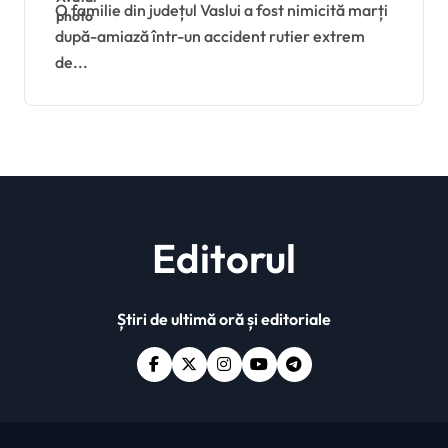
accident cumplit. O
O familie din județul Vaslui a fost nimicită marți
după-amiază într-un accident rutier extrem
femeie însărcinată și fătul
de...
ei, printre victime.
Editorul
Știri de ultimă oră și editoriale